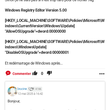
Windows Registry Editor Version 5.00
[HKEY_LOCAL_MACHINE\SOFTWARE\Policies\Microsoft\W
indows\CurrentVersion\Windows\Update]
"AllowOSUpgrade"=dword:00000000
[HKEY_LOCAL_MACHINE\SOFTWARE\Policies\Microsoft\W
indows\WindowsUpdate]
"DisableOSUpgrade"=dword:00000001
Et redémarrage de Windows après...
0
Commenter
brucine
4 166
12 mai 2025 à 16:42
Bonjour,