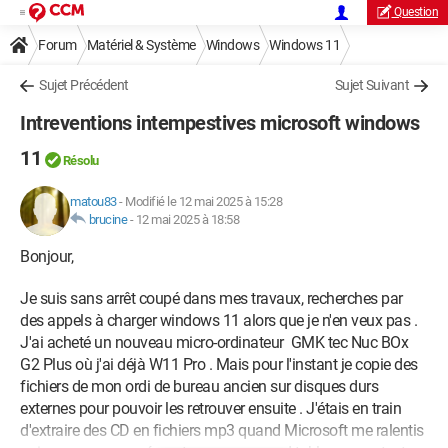
Question
Forum
Matériel & Système
Windows
Windows 11
Sujet Précédent
Sujet Suivant
Intreventions intempestives microsoft windows
11
Résolu
matou83
-
Modifié le 12 mai 2025 à 15:28
brucine
-
12 mai 2025 à 18:58
Bonjour,
Je suis sans arrêt coupé dans mes travaux, recherches par
des appels à charger windows 11 alors que je n'en veux pas .
J'ai acheté un nouveau micro-ordinateur GMK tec Nuc BOx
G2 Plus où j'ai déjà W11 Pro . Mais pour l'instant je copie des
fichiers de mon ordi de bureau ancien sur disques durs
externes pour pouvoir les retrouver ensuite . J'étais en train
d'extraire des CD en fichiers mp3 quand Microsoft me ralentis