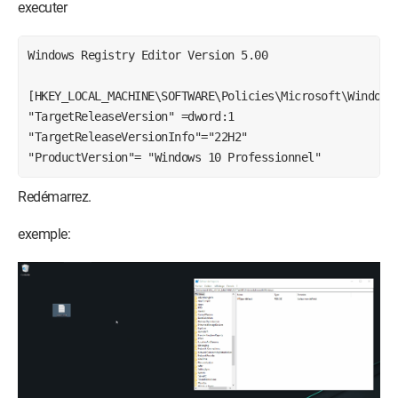
executer
Windows Registry Editor Version 5.00

[HKEY_LOCAL_MACHINE\SOFTWARE\Policies\Microsoft\Windows]
"TargetReleaseVersion" =dword:1

"TargetReleaseVersionInfo"="22H2"

"ProductVersion"= "Windows 10 Professionnel"
Redémarrez.
exemple: