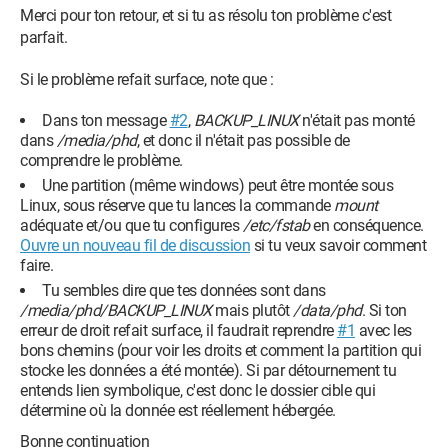
Merci pour ton retour, et si tu as résolu ton problème c'est
parfait.
Si le problème refait surface, note que :
Dans ton message
#2
,
BACKUP_LINUX
n'était pas monté
dans
/media/phd
, et donc il n'était pas possible de
comprendre le problème.
Une partition (même windows) peut être montée sous
Linux, sous réserve que tu lances la commande
mount
adéquate et/ou que tu configures
/etc/fstab
en conséquence.
Ouvre un nouveau fil de discussion
si tu veux savoir comment
faire.
Tu sembles dire que tes données sont dans
/media/phd/BACKUP_LINUX
mais plutôt
/data/phd
. Si ton
erreur de droit refait surface, il faudrait reprendre
#1
avec les
bons chemins (pour voir les droits et comment la partition qui
stocke les données a été montée). Si par détournement tu
entends lien symbolique, c'est donc le dossier cible qui
détermine où la donnée est réellement hébergée.
Bonne continuation