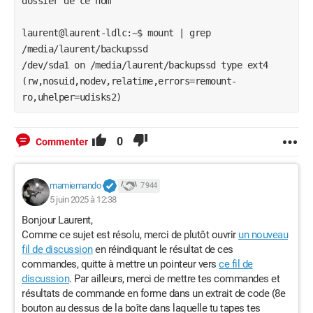
dossier de ce nom

laurent@laurent-ldlc:~$ mount | grep 
/media/laurent/backupssd

/dev/sda1 on /media/laurent/backupssd type ext4 
(rw,nosuid,nodev,relatime,errors=remount-
ro,uhelper=udisks2)
0
Commenter
mamiemando
7 944
5 juin 2025 à 12:38
Bonjour Laurent,
Comme ce sujet est résolu, merci de plutôt ouvrir
un nouveau
fil de discussion
en réindiquant le résultat de ces
commandes, quitte à mettre un pointeur vers
ce fil de
discussion
. Par ailleurs, merci de mettre tes commandes et
résultats de commande en forme dans un extrait de code (8e
bouton au dessus de la boîte dans laquelle tu tapes tes