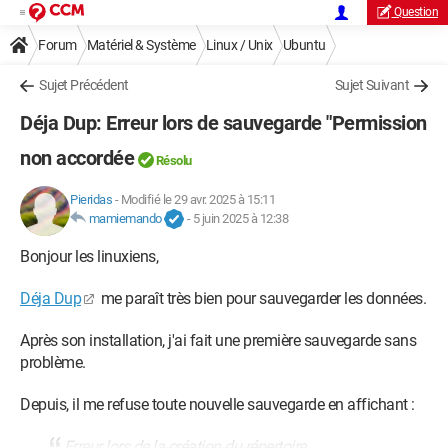
Question
Forum
Matériel & Système
Linux / Unix
Ubuntu
Sujet Précédent
Sujet Suivant
Déja Dup: Erreur lors de sauvegarde "Permission
non accordée
Résolu
Pieridas
-
Modifié le 29 avr. 2025 à 15:11
mamiemando
-
5 juin 2025 à 12:38
Bonjour les linuxiens,
Déja Dup
me paraît très bien pour sauvegarder les données.
Après son installation, j'ai fait une première sauvegarde sans
problème.
Depuis, il me refuse toute nouvelle sauvegarde en affichant :
Erreur lors de la création du répertoire