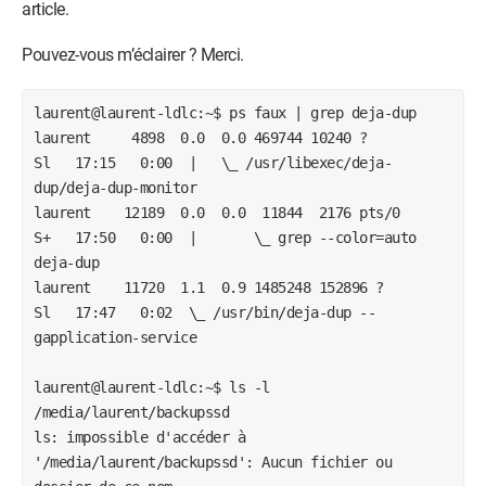
article.
Pouvez-vous m’éclairer ? Merci.
laurent@laurent-ldlc:~$ ps faux | grep deja-dup

laurent     4898  0.0  0.0 469744 10240 ?        
Sl   17:15   0:00  |   \_ /usr/libexec/deja-
dup/deja-dup-monitor

laurent    12189  0.0  0.0  11844  2176 pts/0    
S+   17:50   0:00  |       \_ grep --color=auto 
deja-dup

laurent    11720  1.1  0.9 1485248 152896 ?      
Sl   17:47   0:02  \_ /usr/bin/deja-dup --
gapplication-service

laurent@laurent-ldlc:~$ ls -l 
/media/laurent/backupssd

ls: impossible d'accéder à 
'/media/laurent/backupssd': Aucun fichier ou 