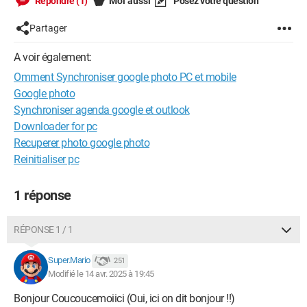
Répondre (1)
Moi aussi
Posez votre question
Partager
A voir également:
Omment Synchroniser google photo PC et mobile
Google photo
Synchroniser agenda google et outlook
Downloader for pc
Recuperer photo google photo
Reinitialiser pc
1 réponse
RÉPONSE 1 / 1
Super.Mario
251
Modifié le 14 avr. 2025 à 19:45
Bonjour Coucoucemoiici (Oui, ici on dit bonjour !!)