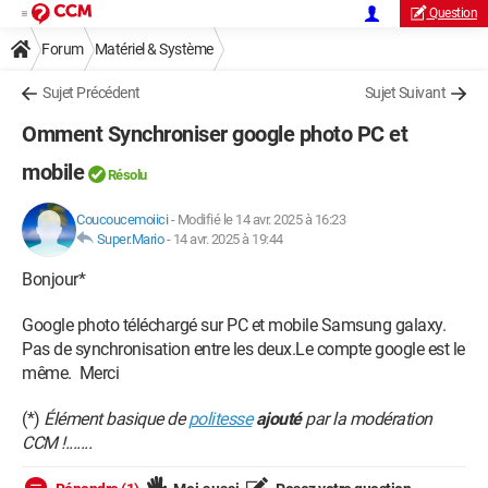
Question
Forum
Matériel & Système
Sujet Précédent
Sujet Suivant
Omment Synchroniser google photo PC et
mobile
Résolu
Coucoucemoiici
-
Modifié le 14 avr. 2025 à 16:23
Super.Mario
-
14 avr. 2025 à 19:44
Bonjour*
Google photo téléchargé sur PC et mobile Samsung galaxy.
Pas de synchronisation entre les deux.Le compte google est le
même. Merci
(*)
Élément basique de
politesse
ajouté
par la modération
CCM !.......