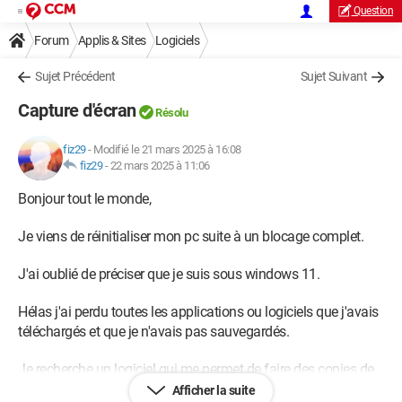
Question
Forum
Applis & Sites
Logiciels
Sujet Précédent
Sujet Suivant
Capture d'écran
Résolu
fiz29
-
Modifié le 21 mars 2025 à 16:08
fiz29
-
22 mars 2025 à 11:06
Bonjour tout le monde,
Je viens de réinitialiser mon pc suite à un blocage complet.
J'ai oublié de préciser que je suis sous windows 11.
Hélas j'ai perdu toutes les applications ou logiciels que j'avais
téléchargés et que je n'avais pas sauvegardés.
Je recherche un logiciel qui me permet de faire des copies de
parties de documents ou autres pour les imprimer .....
Afficher la suite