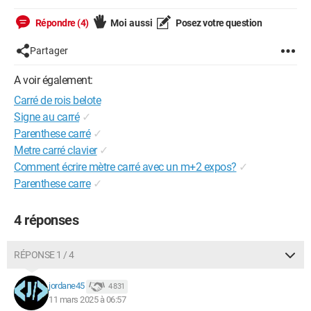
Répondre (4)
Moi aussi
Posez votre question
Partager
A voir également:
Carré de rois belote
Signe au carré
✓
Parenthese carré
✓
Metre carré clavier
✓
Comment écrire mètre carré avec un m+2 expos?
✓
Parenthese carre
✓
4 réponses
RÉPONSE 1 / 4
jordane45
4 831
11 mars 2025 à 06:57