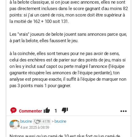
à la belote classique, si on joue avec annonces, elles ne sont
pas directement incluses dans le score gagnant d'au moins 82
points: si j'ai un carré de rois, mon score doit être supérieur à
la moitié de 162 + 100 soit 131.
Les "vrais" joueurs de belote jouent sans annonces parce que,
à part la belote, elles faussent le jeu.
à la coinchée, elles sont tenues pour ne pas avoir de sens,
celui des enchères est de parier sur des points de jeu, mais si
on les y inclut sauf capot ou perte malgré l'annonce (l'équipe
gagnante récupère les annonces de l'équipe perdante), ton
analyse est presque exacte, il suffit à l'équipe de marquer non
pas 3 points mais 1 pour gagner.
1
Commenter
brucine
>
brucine
4 178
4 avr. 2025 à 08:59
Notons aussi qu'un carré de 10 est plus fort qu'un carré de