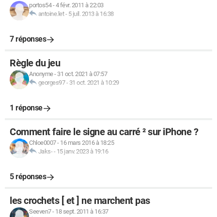
portos54
-
4 févr. 2011 à 22:03
antoine.let
-
5 juil. 2013 à 16:38
7 réponses
Règle du jeu
Anonyme
-
31 oct. 2021 à 07:57
georges97
-
31 oct. 2021 à 10:29
1 réponse
Comment faire le signe au carré ² sur iPhone ?
Chloe0007
-
16 mars 2016 à 18:25
Jaks-
-
15 janv. 2023 à 19:16
5 réponses
les crochets [ et ] ne marchent pas
Seeven7
-
18 sept. 2011 à 16:37