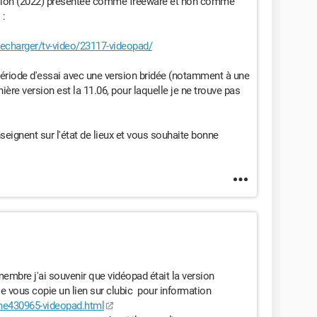
version (2022) présentée comme freeware et non comme
 :
charger/tv-video/23117-videopad/
 période d'essai avec une version bridée (notamment à une
ère version est la 11.06, pour laquelle je ne trouve pas
eignent sur l'état de lieux et vous souhaite bonne
bre j'ai souvenir que vidéopad était la version
 je vous copie un lien sur clubic pour information
che430965-videopad.html