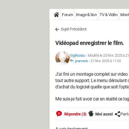
Forum
Image & Son
TV & Vidéo
Monta
Sujet Précédent
Vidéopad enregistrer le film.
GigiNoriac
-
Modifié le 25 févr. 2025 à 2
jeannets
-
27 févr. 2025 à 11:03
J'ai fini un montage complet sur video 
tout autre support. Le menu déroulant 
d'achat du logiciel quelle que soit l'opti
Me suis-je fait avoir car en réalité ce log
Répondre (3)
Moi aussi
Part