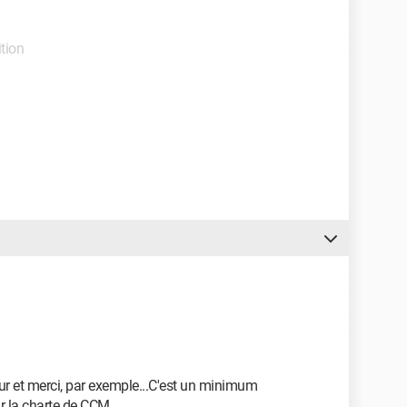
tion
jour et merci, par exemple...C'est un minimum
ir la charte de CCM.