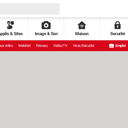
pplis & Sites
Image & Son
Maison
Securité
ux vidéo
Matériel
Réseau
Vidéo/TV
Virus/Sécurité
Emploi