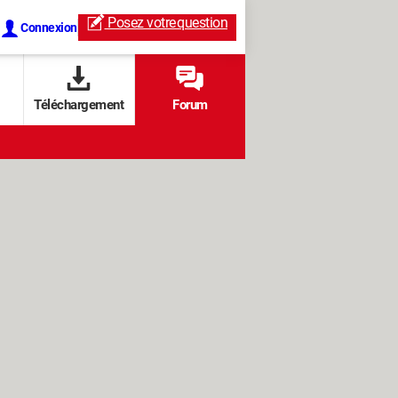
Posez votre
question
Connexion
Téléchargement
Forum