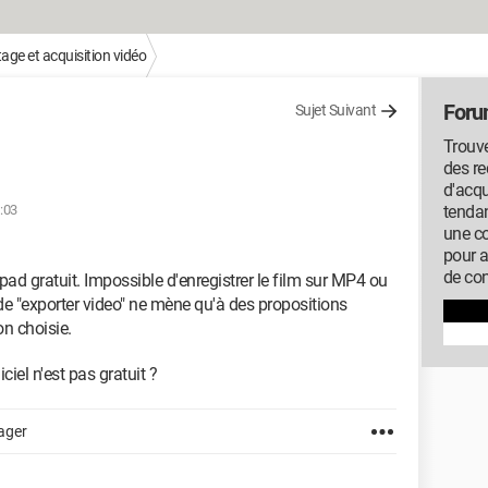
ge et acquisition vidéo
Foru
Sujet Suivant
Trouve
des r
d'acqu
1:03
tendan
une c
pour 
de con
pad gratuit. Impossible d'enregistrer le film sur MP4 ou
de "exporter video" ne mène qu'à des propositions
on choisie.
iciel n'est pas gratuit ?
ager