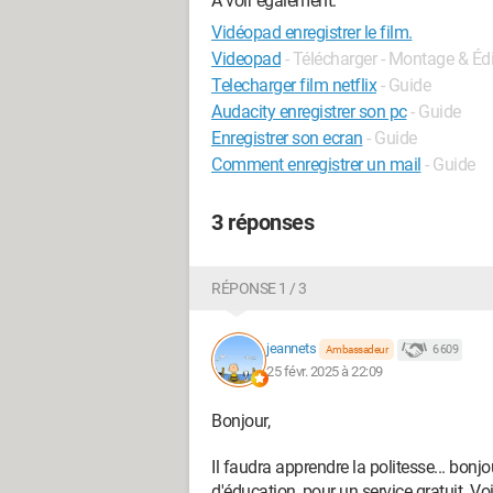
A voir également:
Vidéopad enregistrer le film.
Videopad
- Télécharger - Montage & Édi
Telecharger film netflix
- Guide
Audacity enregistrer son pc
- Guide
Enregistrer son ecran
- Guide
Comment enregistrer un mail
- Guide
3 réponses
RÉPONSE 1 / 3
jeannets
6 609
Ambassadeur
25 févr. 2025 à 22:09
Bonjour,
Il faudra apprendre la politesse... bon
d'éducation, pour un service gratuit..Vo