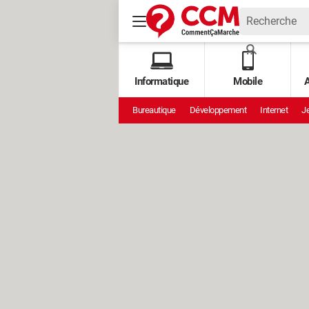
Informatique
Mobile
A
Bureautique
Développement
Internet
Je