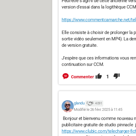
Peut-être s'agit-il de cette ancienne 
version d'essai dans la logithèque CCM
https://www.commentcamarche.net/tele
Elle consiste à choisir de prolonger la
sortie vidéo seulement en MP4). La derni
de version gratuite.
J'espère que ces informations vous rens
continuation sur CCM.
1
Commenter
glandu
4 091
Modifié le 26 févr. 2025 à 11:45
Bonjour et bienvenu comme nouveau mem
publicitaire gratuite de studio pinnacle
https://www.clubic.com/telecharger-fi