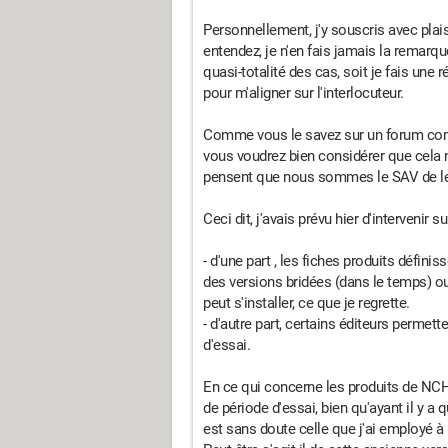
Personnellement, j'y souscris avec plai
entendez, je n'en fais jamais la remarq
quasi-totalité des cas, soit je fais une
pour m'aligner sur l'interlocuteur.
Comme vous le savez sur un forum comm
vous voudrez bien considérer que cela n
pensent que nous sommes le SAV de leur
Ceci dit, j'avais prévu hier d'intervenir s
- d'une part , les fiches produits défin
des versions bridées (dans le temps) ou
peut s'installer, ce que je regrette.
- d'autre part, certains éditeurs permette
d'essai.
En ce qui concerne les produits de NCH
de période d'essai, bien qu'ayant il y a
est sans doute celle que j'ai employé à 