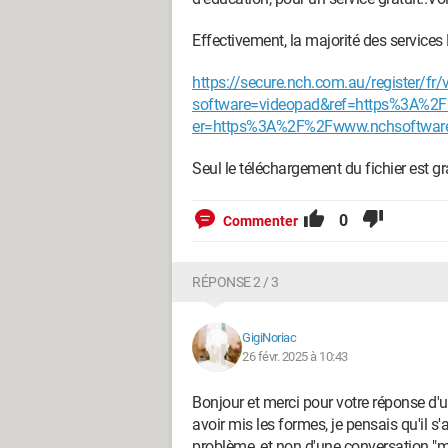
Effectivement, la majorité des service
https://secure.nch.com.au/register/fr
software=videopad&ref=https%3A%2
er=https%3A%2F%2Fwww.nchsoftwar
Seul le téléchargement du fichier est gra
0
Commenter
RÉPONSE 2 / 3
GigiNoriac
26 févr. 2025 à 10:43
Bonjour et merci pour votre réponse d
avoir mis les formes, je pensais qu'il 
problème, et non d'une conversation "m