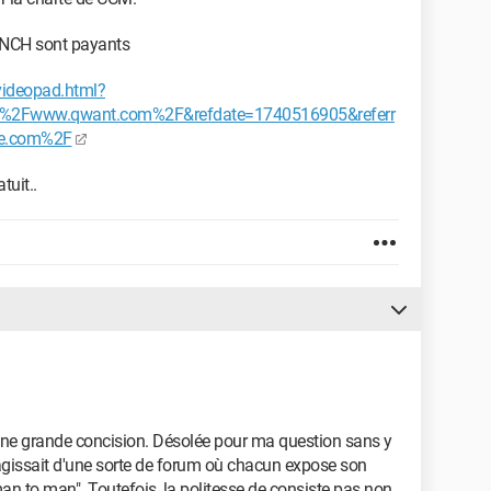
s NCH sont payants
/videopad.html?
F%2Fwww.qwant.com%2F&refdate=1740516905&referr
e.com%2F
tuit..
'une grande concision. Désolée pour ma question sans y
s'agissait d'une sorte de forum où chacun expose son
an to man". Toutefois, la politesse de consiste pas non