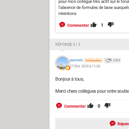
pour mon collègue très actif sur le for
l'absence de formules de base auxquels
intentions
1
Commenter
RÉPONSE 3 / 3
jeannets
6 609
Ambassadeur
27 févr. 2025 à 11:03
Bonjour à tous,
Merci chers collègues pour votre soutient
0
Commenter
Répon