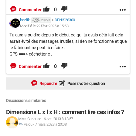
0
Commenter
bazfile
>
DENIS28300
20 273
Modifié le 22 févr. 2025 à 15:58
Tu aurais pu dire depuis le début ce qui tu avais déjà fait cela
aurait évité des messages inutiles, si rien ne fonctionne et que
le fabricant ne peut rien faire :
GPS ===> déchetterie .
0
Commenter
Répondre
Posez votre question
Discussions similaires
Dimensions L x l x H : comment lire ces infos ?
Miss-Curieuse
-
6 oct. 2013 à 18:57
valou
-
7 mars 2023 à 20:08