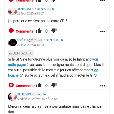
0
Commenter
DENIS28300
>
DENIS28300
22 févr. 2025 à 15:07
j'espère que ce n'est pas la carte SD ?
0
Commenter
bazfile
>
DENIS28300
20 273
22 févr. 2025 à 15:23
@DENIS28300
.
Si le GPS ne fonctionne plus voir ça avec le fabricant,
voir
cette page
où tous les renseignements sont disponibles, il
est aussi possible de le mettre à jour en téléchargeant
ce
logiciel
sur le pc sur le quel il faudra connecter le GPS.
0
Commenter
DENIS28300
>
bazfile
Modifié le 22 févr. 2025 à 15:55
Merci j'ai déjà fait la mise à jour gratuite mais ça ne change
rien