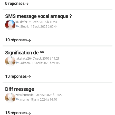
8 réponses
SMS message vocal arnaque ?
kikidefer
-
21 déc. 2015 à 11:23
Stepik
-
15 oct. 2025 à 09:44
10 réponses
Signification de ^^
takataka26
-
7 sept. 2010 à 11:21
Adraen
-
16 août 2025 à 21:06
13 réponses
Diff message
zebulonmarie
-
26 nov. 2022 à 18:22
mumu
-
5 janv. 2024 à 14:40
18 réponses