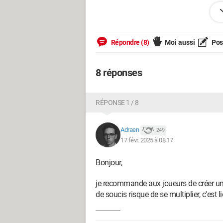
Merci d'avance si vous pouvez m'appor
Bonne soirée à tous
Répondre (8)
Moi aussi
Pose
8 réponses
RÉPONSE 1 / 8
Adraen
249
17 févr. 2025 à 08:17
Bonjour,
je recommande aux joueurs de créer un n
de soucis risque de se multiplier, c'est li