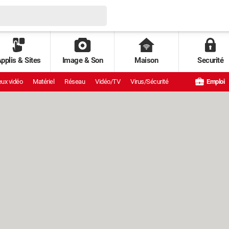
pplis & Sites
Image & Son
Maison
Securité
ux vidéo
Matériel
Réseau
Vidéo/TV
Virus/Sécurité
Emploi