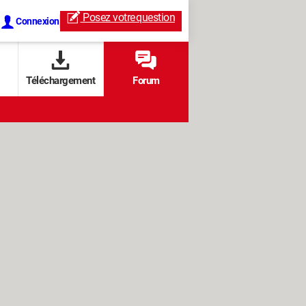
Posez votre
question
Connexion
Téléchargement
Forum