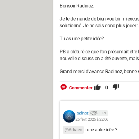
Bonsoir Radinoz,
Je te demande de bien vouloir m'excuser
solutionné. Je ne sais donc plus jouer :
Tu as une petite idée?
PB a clôturé ce que l'on présumait être
nouvelle discussion a été ouverte, mai
Grand merci d'avance Radinoz, bonne so
0
Commenter
Radinoz
1 171
25 févr. 2025 à 22:06
@Adraen
: une autre idée ?