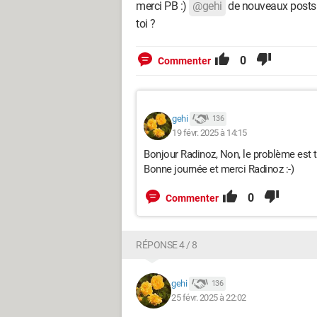
merci PB :)
@gehi
de nouveaux posts on
toi ?
0
Commenter
gehi
136
19 févr. 2025 à 14:15
Bonjour Radinoz, Non, le problème est t
Bonne journée et merci Radinoz :-)
0
Commenter
RÉPONSE 4 / 8
gehi
136
25 févr. 2025 à 22:02