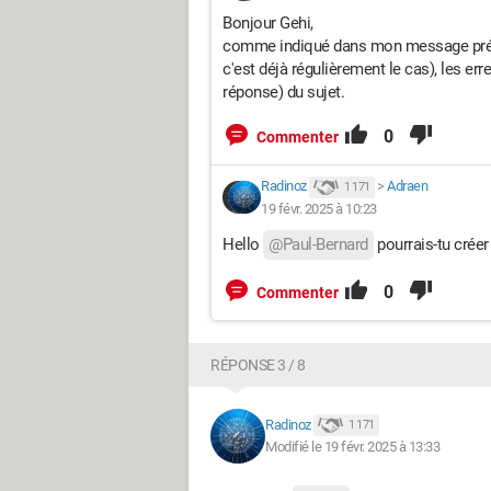
Bonjour Gehi,
comme indiqué dans mon message précé
c'est déjà régulièrement le cas), les err
réponse) du sujet.
0
Commenter
Radinoz
>
Adraen
1 171
19 févr. 2025 à 10:23
Hello
@Paul-Bernard
pourrais-tu créer
0
Commenter
RÉPONSE 3 / 8
Radinoz
1 171
Modifié le 19 févr. 2025 à 13:33