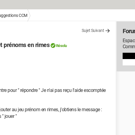
suggestions CCM
Foru
Sujet Suivant
Espac
et prénoms en rimes
Résolu
Comme
ntre pour " répondre " Je n'ai pas reçu l'aide escomptée
jouter au jeu prénom en rimes, j'obtiens le message :
 " jouer "