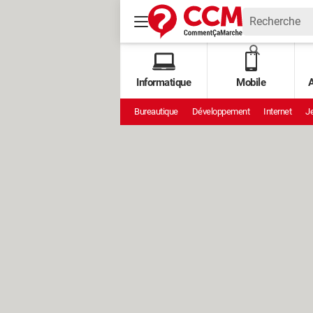
Informatique
Mobile
A
Bureautique
Développement
Internet
Je