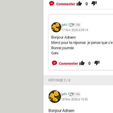
0
Commenter
gehi
136
17 févr. 2025 à 09:14
Bonjour Adraen
Merci pour ta réponse je pense que c'e
Bonne journée
Gehi
0
Commenter
RÉPONSE 2 / 8
gehi
136
18 févr. 2025 à 16:52
Bonjour Adraen