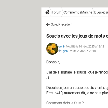
Forum
CommentCaMarche
Bugs et 
Sujet Précédent
Soucis avec les jeux de mots 
gehi
-
Modifié le 16 févr. 2025 à 19:12
gehi
-
28 févr. 2025 à 22:18
Bonsoir ,
J'ai déjà signalé le soucis que je renco
;-)
Depuis ce jour un autre soucis vient s'a
Erreur 410, autrement dit, je ne sais plus
Comment dois je faire ?