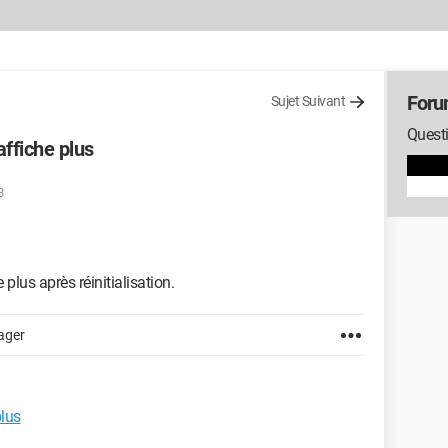
Foru
Sujet Suivant
Questi
affiche plus
8
 plus après réinitialisation.
ager
plus