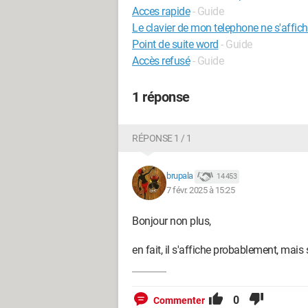
Acces rapide
- Guide
Le clavier de mon telephone ne s'affich
Point de suite word
- Guide
Accès refusé
- Guide
1 réponse
RÉPONSE 1 / 1
brupala
14 453
7 févr. 2025 à 15:25
Bonjour non plus,
en fait, il s'affiche probablement, mais
0
Commenter