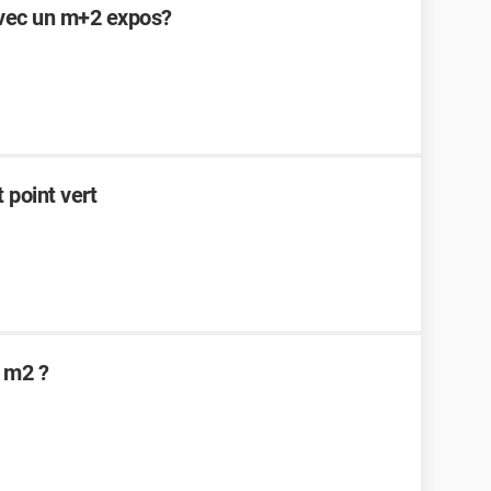
avec un m+2 expos?
 point vert
 m2 ?