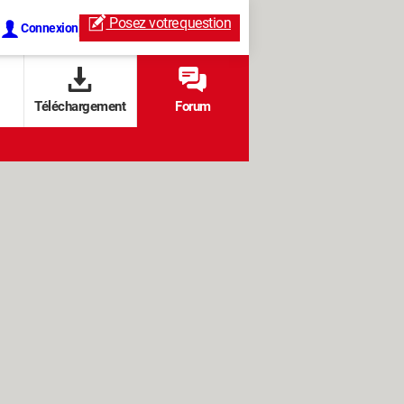
Posez votre
question
Connexion
Téléchargement
Forum