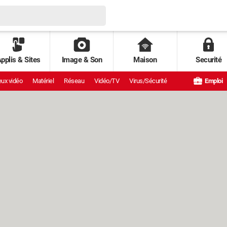
pplis & Sites
Image & Son
Maison
Securité
ux vidéo
Matériel
Réseau
Vidéo/TV
Virus/Sécurité
Emploi