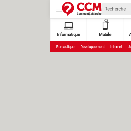
Informatique
Mobile
A
Bureautique
Développement
Internet
Je