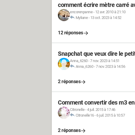
comment écrire mètre carré 
encorenpanne
-
12 avr. 2010 à 21:10
Myliane
-
13 oct. 2023 à 14:52
12 réponses
Snapchat que veux dire le petit
Anna_6260
-
7 nov. 2023 à 14:51
Anna_6260
-
7 nov. 2023 à 14:56
2 réponses
Comment convertir des m3 en
Citronelle
-
4 juil. 2015 à 17:46
Citronelle16
-
6 juil. 2015 à 10:57
2 réponses