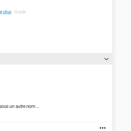
e plus
- Guide
 sous un autre nom ...