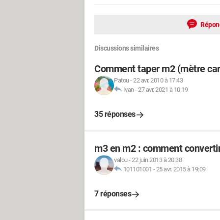
Répon
Discussions similaires
Comment taper m2 (mètre carr
Patou
-
22 avr. 2010 à 17:43
Ivan
-
27 avr. 2021 à 10:19
35 réponses
m3 en m2 : comment convertir
valou
-
22 juin 2013 à 20:38
101101001
-
25 avr. 2015 à 19:09
7 réponses