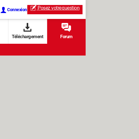
Posez votre
question
Connexion
Téléchargement
Forum