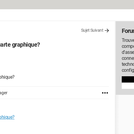
Foru
Sujet Suivant
Trouve
carte graphique?
compos
d'ass
conne
techno
config
aphique?
ager
aphique?