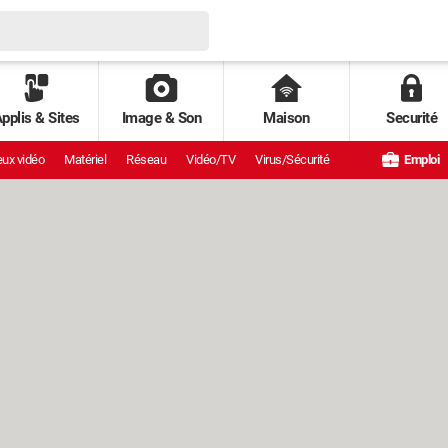
pplis & Sites
Image & Son
Maison
Securité
ux vidéo
Matériel
Réseau
Vidéo/TV
Virus/Sécurité
Emploi