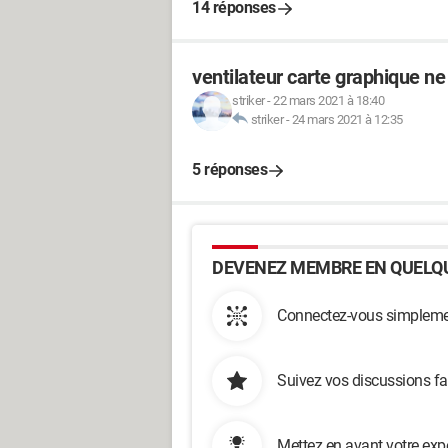
14 réponses
ventilateur carte graphique ne
striker
-
22 mars 2021 à 18:40
striker
-
24 mars 2021 à 12:35
5 réponses
DEVENEZ MEMBRE EN QUELQU
Connectez-vous simplemen
Suivez vos discussions fa
Mettez en avant votre exp