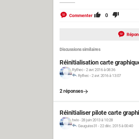
0
Commenter
Répon
Discussions similaires
Réinitialisation carte graphiq
Rythec
-
2 avr. 2016 à 08:36
Rythec
-
2 avr. 2016 à 13:07
2 réponses
Réinitialiser pilote carte graph
twix
-
28 juin 2013 à 10:28
Gauguiss31
-
22 déc. 2015 à 00:40