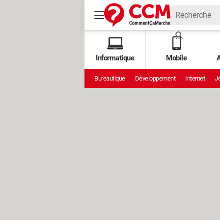
Informatique
Mobile
A
Bureautique
Développement
Internet
Je