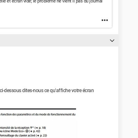
celle et écran vide; le problème ne vient il pas du journal
 ci-dessous dites-nous ce qu'affiche votre écran