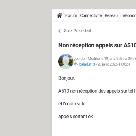
Forum
Connectivité
Réseau
Téléphoni
Sujet Précédent
Non réception appels sur A51
gourdol
-
Modifié le 19 janv. 2025 à 09:0
baladur13
-
20 janv. 2025 à 09:24
Bonjour,
A510 non réception des appels sur tél fi
et l'écran vide
appels sortant ok