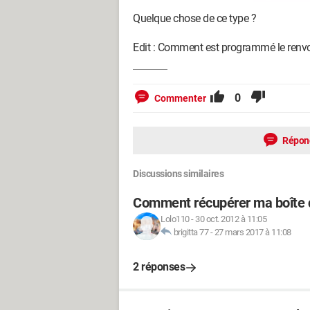
Quelque chose de ce type ?
Edit : Comment est programmé le renvoi
0
Commenter
Répon
Discussions similaires
Comment récupérer ma boîte d
Lolo110
-
30 oct. 2012 à 11:05
brigitta 77
-
27 mars 2017 à 11:08
2 réponses