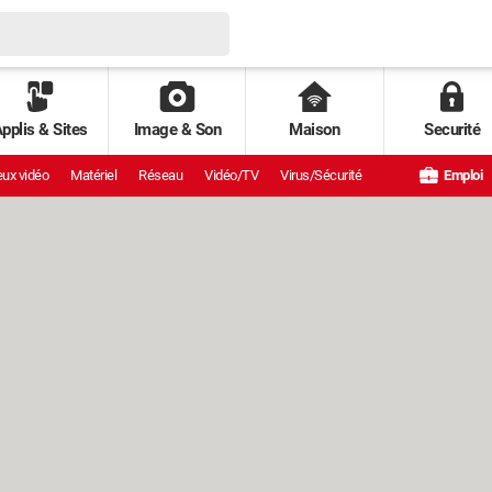
pplis & Sites
Image & Son
Maison
Securité
ux vidéo
Matériel
Réseau
Vidéo/TV
Virus/Sécurité
Emploi