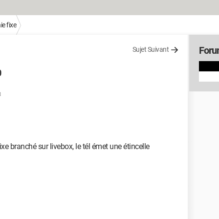
e fixe
Foru
Sujet Suivant
0
3
xe branché sur livebox, le tél émet une étincelle