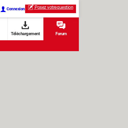
Posez votre
question
Connexion
Téléchargement
Forum