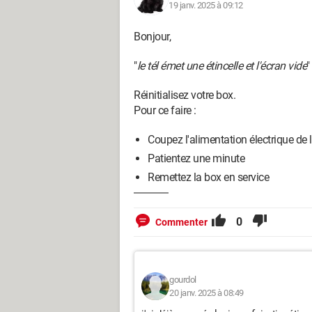
19 janv. 2025 à 09:12
Bonjour,
"
le tél émet une étincelle et l'écran vide
"
Réinitialisez votre box.
Pour ce faire :
Coupez l'alimentation électrique de 
Patientez une minute
Remettez la box en service
0
Commenter
gourdol
20 janv. 2025 à 08:49