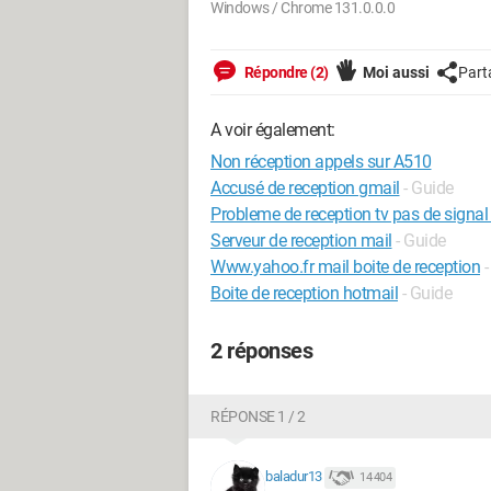
Windows / Chrome 131.0.0.0
Répondre (2)
Moi aussi
Part
A voir également:
Non réception appels sur A510
Accusé de reception gmail
- Guide
Probleme de reception tv pas de signal
Serveur de reception mail
- Guide
Www.yahoo.fr mail boite de reception
-
Boite de reception hotmail
- Guide
2 réponses
RÉPONSE 1 / 2
baladur13
14 404