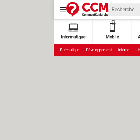
Informatique
Mobile
A
Bureautique
Développement
Internet
Je