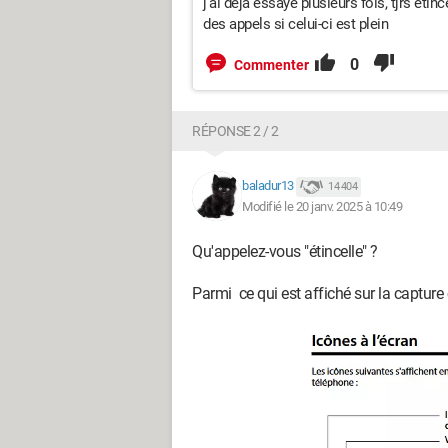
j'ai déjà essayé plusieurs fois, tjrs étin
des appels si celui-ci est plein
0
Commenter
RÉPONSE 2 / 2
baladur13
14 404
Modifié le 20 janv. 2025 à 10:49
Qu'appelez-vous "étincelle" ?
Parmi ce qui est affiché sur la capture