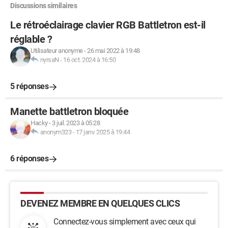
Discussions similaires
Le rétroéclairage clavier RGB Battletron est-il
réglable ?
Utilisateur anonyme
-
26 mai 2022 à 19:48
nyrsaN
-
16 oct. 2024 à 16:50
5 réponses
Manette battletron bloquée
Hacky
-
3 juil. 2023 à 05:28
anonym323
-
17 janv. 2025 à 19:44
6 réponses
DEVENEZ MEMBRE EN QUELQUES CLICS
Connectez-vous simplement avec ceux qui