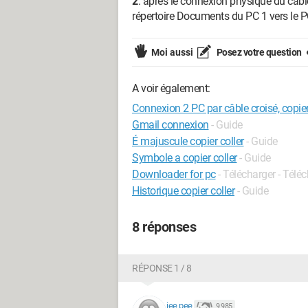
2
. après le connexion physique du câble 
répertoire Documents du PC 1 vers le 
Moi aussi
Posez votre question
A voir également:
Connexion 2 PC par câble croisé, copie
Gmail connexion
- Guide
É majuscule copier coller
- Guide
Symbole a copier coller
- Guide
Downloader for pc
- Télécharger - Tél
Historique copier coller
- Guide
8 réponses
RÉPONSE 1 / 8
jee pee
9 985