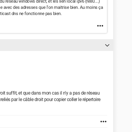
du réseau windows direct, et les lien local ipv6 (fe80....)
ile avec des adresses que l'on maitrise bien. Au moins ça
lticast dns ne fonctionne pas bien.
t suffit, et que dans mon cas il n'y a pas de réseau
reliés par le câble droit pour copier coller le répertoire