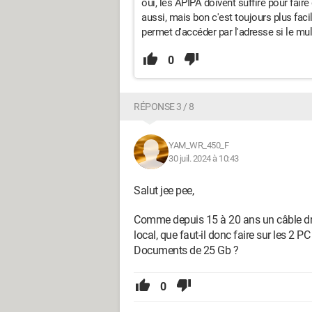
oui, les APIPA doivent suffire pour faire 
aussi, mais bon c'est toujours plus fac
permet d'accéder par l'adresse si le mu
0
RÉPONSE 3 / 8
YAM_WR_450_F
30 juil. 2024 à 10:43
Salut jee pee,
Comme depuis 15 à 20 ans un câble droi
local, que faut-il donc faire sur les 2 PC 
Documents de 25 Gb ?
0