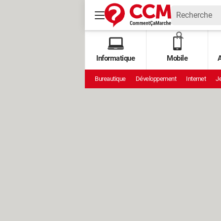
Informatique
Mobile
A
Bureautique
Développement
Internet
Je