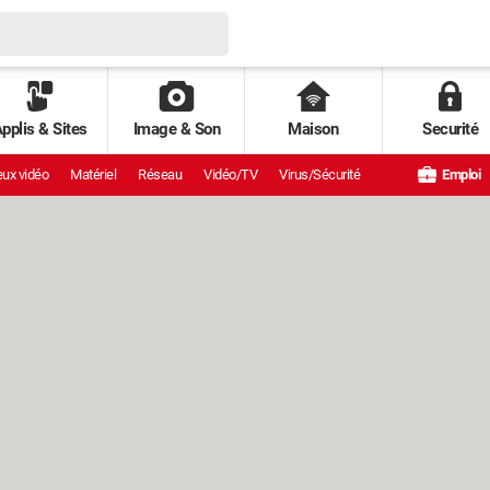
pplis & Sites
Image & Son
Maison
Securité
ux vidéo
Matériel
Réseau
Vidéo/TV
Virus/Sécurité
Emploi