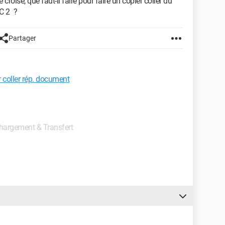
croisé, que faut-il faire pour faire un copier coller du
PC 2 ?
Partager
r coller rép. document
échargement & Transfert