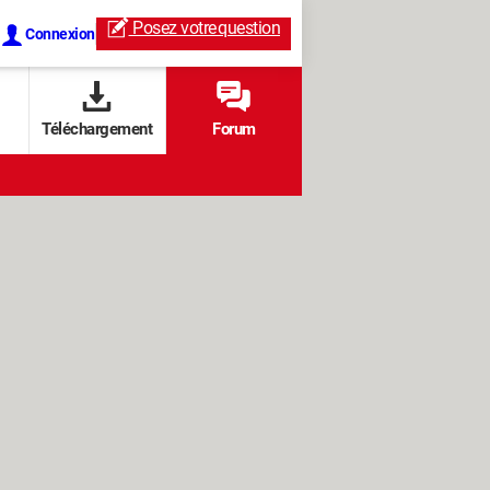
Posez votre
question
Connexion
Téléchargement
Forum