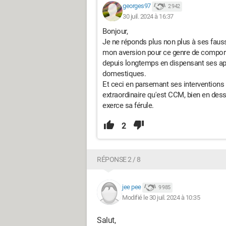
georges97
2 942
30 juil. 2024 à 16:37
Bonjour,
Je ne réponds plus non plus à ses faus
mon aversion pour ce genre de comport
depuis longtemps en dispensant ses a
domestiques.
Et ceci en parsemant ses interventions
extraordinaire qu'est CCM, bien en dess
exerce sa férule.
2
RÉPONSE 2 / 8
jee pee
9 985
Modifié le 30 juil. 2024 à 10:35
Salut,