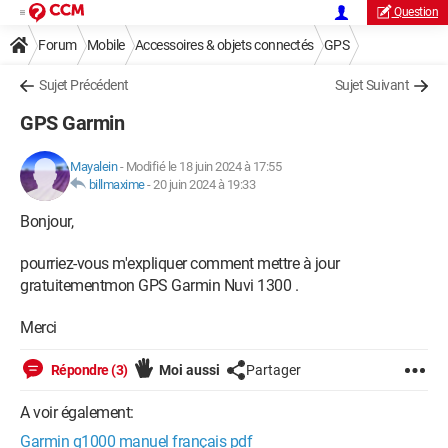
Question
Forum
Mobile
Accessoires & objets connectés
GPS
Sujet Précédent
Sujet Suivant
GPS Garmin
Mayalein
-
Modifié le 18 juin 2024 à 17:55
billmaxime
-
20 juin 2024 à 19:33
Bonjour,
pourriez-vous m'expliquer comment mettre à jour
gratuitementmon GPS Garmin Nuvi 1300 .
Merci
Répondre (3)
Moi aussi
Partager
A voir également:
Garmin g1000 manuel français pdf