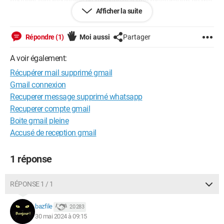
peuvent être récupérés en procédant à une restauration de ma
Afficher la suite
boîte Mail .
Malheureusement , je ne suis vraiment pas calé dans ce
Répondre (1)
Moi aussi
Partager
domaine , et je n’y parviens pas .
A voir également:
Quelqu’un pourrait-Il m’aider en m’expliquant clairement la
Récupérer mail supprimé gmail
procédure à suivre ??
Gmail connexion
Recuperer message supprimé whatsapp
Merci d’avance , bien à vous .
Recuperer compte gmail
Boite gmail pleine
Accusé de reception gmail
iPhone / Safari 17.5
1 réponse
RÉPONSE 1 / 1
bazfile
20 283
30 mai 2024 à 09:15