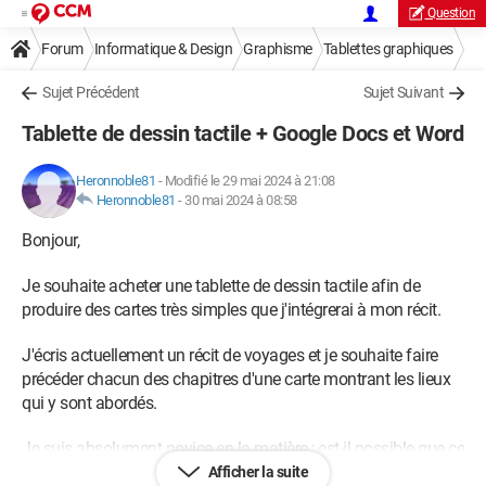
Question
Forum
Informatique & Design
Graphisme
Tablettes graphiques
Sujet Précédent
Sujet Suivant
Tablette de dessin tactile + Google Docs et Word
Heronnoble81
-
Modifié le 29 mai 2024 à 21:08
Heronnoble81
-
30 mai 2024 à 08:58
Bonjour,
Je souhaite acheter une tablette de dessin tactile afin de
produire des cartes très simples que j'intégrerai à mon récit.
J'écris actuellement un récit de voyages et je souhaite faire
précéder chacun des chapitres d'une carte montrant les lieux
qui y sont abordés.
Je suis absolument novice en la matière ; est-il possible que ce
que je dessine apparaisse sur ma page Google Docs, logiciel
Afficher la suite