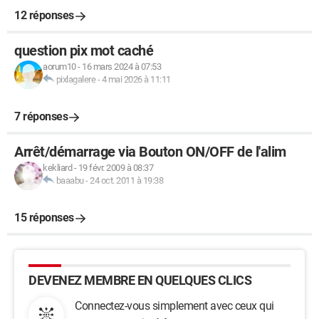
12 réponses
question pix mot caché
aorum10
-
16 mars 2024 à 07:53
pixlagalere
-
4 mai 2026 à 11:11
7 réponses
Arrêt/démarrage via Bouton ON/OFF de l'alim
kekliard
-
19 févr. 2009 à 08:37
baaabu
-
24 oct. 2011 à 19:38
15 réponses
DEVENEZ MEMBRE EN QUELQUES CLICS
Connectez-vous simplement avec ceux qui