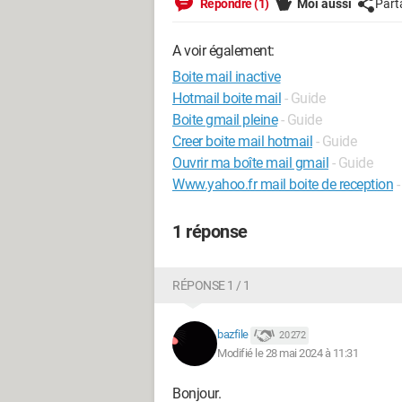
Répondre (1)
Moi aussi
Part
A voir également:
Boite mail inactive
Hotmail boite mail
- Guide
Boite gmail pleine
- Guide
Creer boite mail hotmail
- Guide
Ouvrir ma boîte mail gmail
- Guide
Www.yahoo.fr mail boite de reception
-
1 réponse
RÉPONSE 1 / 1
bazfile
20 272
Modifié le 28 mai 2024 à 11:31
Bonjour.