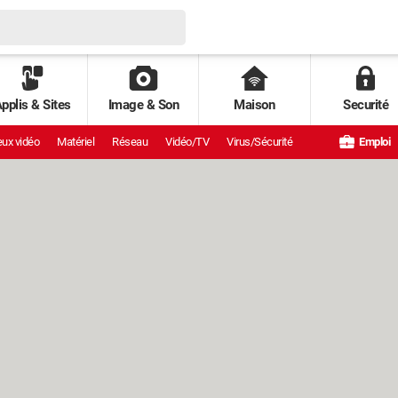
pplis & Sites
Image & Son
Maison
Securité
ux vidéo
Matériel
Réseau
Vidéo/TV
Virus/Sécurité
Emploi