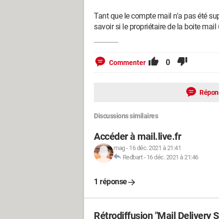
Tant que le compte mail n'a pas été sup
savoir si le propriétaire de la boite mail 
0
Commenter
Répon
Discussions similaires
Accéder à mail.live.fr
mag
-
16 déc. 2021 à 21:41
Redbart
-
16 déc. 2021 à 21:46
1 réponse
Rétrodiffusion "Mail Delivery 