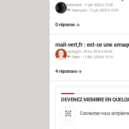
baissaoui
-
11 juil. 2022 à 12:30
baissaoui
-
11 juil. 2022 à 12:30
0 réponse
mail-vert,fr : est-ce une arnaq
rayseg22
-
25 avr. 2016 à 20:42
Marc
-
11 déc. 2024 à 15:10
4 réponses
DEVENEZ MEMBRE EN QUELQU
Connectez-vous simplemen