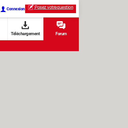
Posez votre
question
Connexion
Téléchargement
Forum