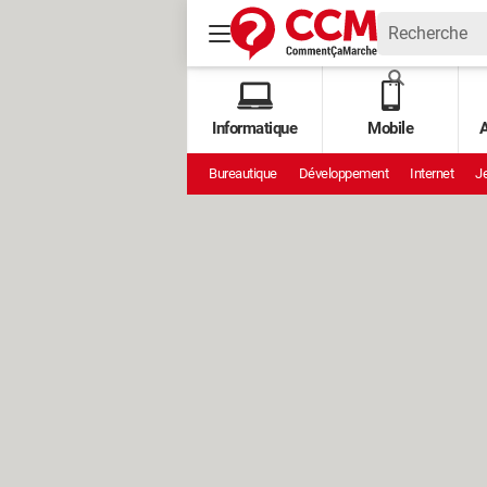
Informatique
Mobile
A
Bureautique
Développement
Internet
Je