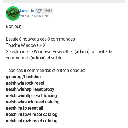
kaneagle
14 686
28 mai 2024 à 13:04
Bonjour,
Essaie à nouveau ces 8 commandes:
Touche Windows + X
Sélectionne --> Windows PowerShell (
admin
) ou Invite de
commandes (
admin
) et valide.
Tape ces 8 commandes et enter à chaque:
ipconfig /flushdns
netsh winsock reset
netsh winhttp reset proxy
netsh winhttp reset tracing
netsh winsock reset catalog
netsh int ip reset all
netsh int ipv4 reset catalog
netsh int ipv6 reset catalog