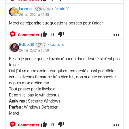
kaumune
>
Bellabe30
5 159
26 mai 2024 à 11:35
Merci de répondre aux questions posées pour t'aider
0
Commenter
Bellabe30
>
kaumune
7
26 mai 2024 à 13:38
Re, ah je pense que je t'avais répondu donc désolé si c'est pas
le car
Oui j'ai un autre ordinateur qui est connecté aussi par câble
vers la livebox il marche très bien lui , non aucune connecter
depuis mon ordinateur.
Tout passer par la livebox.
Et non j'ai pas le wifi dessus.
Antivirus
: Sécurité Windows
Parfeu
: Windows Defender
Merci
0
Commenter