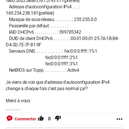
fe80::afd2:bea6:cf81:2f93%17(préféré)
Adresse d’autoconfiguration IPv4 . . . :
169.254.238.181(préféré)
Masque de sous-réseau. . . . . . . . . : 255.255.0.0
Passerelle par défaut. . . . . . . . . :
IAID DHCPv6 . . . . . . . . . . . : 399785342
DUID de client DHCPv6. . . . . . . . : 00-01-00-01-25-7A-1B-B4-
D4-3D-7E-7F-81-9F
Serveurs DNS. . . . . . . . . . . . . : fec0:0:0:ffff::1%1
fec0:0:0:ffff::2%1
fec0:0:0:ffff::3%1
NetBIOS sur Tcpip. . . . . . . . . . . : Activé
Je viens de voir que d'adresse d'autoconfiguration IPv4
change a chaque fois c'est pas normal ça!?
Merci à vous
0
Commenter