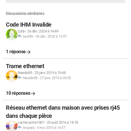
Discussions similaires
Code IHM Invalide
Cyrly
-
26 déc. 2024 à 14:49
bazfile
-
26 déc. 2024 à 15:57
1 réponse
Trame ethernet
Needix59
-
23 janv. 2019 à 19:48
Needix59
-
27 janv. 2019 à 00:55
10 réponses
Réseau ethernet dans maison avec prises rj45
dans chaque pièce
cachecache1987
-
25 août 2016 à 18:18
brupala
-
4 nov. 2016 à 14:57