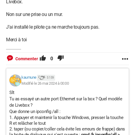
Livebox.
Non sur une prise ou un mur.
J'ai installé le pilote ça ne marche toujours pas.
Merci à toi
0
Commenter
kaumune
5 159
Modifié le 26 mai 2024 à 00:00
Slt
Tu as essayé un autre port Ethernet sur la box ? Quel modèle
de Livebox ?
Que donne un ipconfig /all :
Appuyer et maintenir la touche Windows, presser la touche
R et relâcher le tout
taper (ou copier/coller cela évite les erreurs de frappe) dans
la boite de dialogue qui s'est ouverte :
cmd /k ipconfig/all >