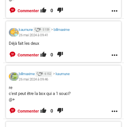
0
Commenter
kaumune
>
billmaxime
5 159
26 mai 2024 à 09:41
Déjà fait les deux
0
Commenter
billmaxime
>
kaumune
6 152
26 mai 2024 à 09:46
re
c'est peut être la box qui a 1 souci?
@+
0
Commenter