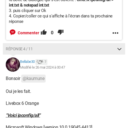
int.txt & notepad int.txt
puis cliquer sur Ok
Copier/coller ce qui s'affiche à l'écran dans ta prochaine
réponse
0
Commenter
RÉPONSE 4 / 11
Bellabe30
7
Modifié le 26 mai 2024 à 00:47
Bonsoir
@kaumune
Oui je les fait.
Livebox 6 Orange
"Voici ipconfig/all"
Microsoft Windows [version 10.0.19045.4412]