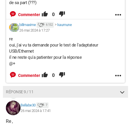
de sa part (???)
0
Commenter
billmaxime
>
kaumune
6 152
26 mai 2024 à 17:27
re
oui, j'ai vu ta demande pour le test de l'adaptateur
USB/Ethernet
il ne reste qu'a patienter pour la réponse
@+
0
Commenter
RÉPONSE 9 / 11
Bellabe30
7
26 mai 2024 à 17:41
Re ,