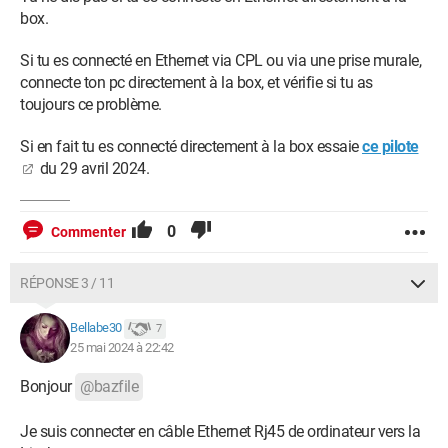
Par la présente, je tiens à vous remercier pour votre aide dont vous avez
box.
fait preuve lors de Votre intervention .
Grâce à votre aide, le problème concernant est bien résolu.
Si tu es connecté en Ethernet via CPL ou via une prise murale,
Bellabe
connecte ton pc directement à la box, et vérifie si tu as
toujours ce problème.
Si en fait tu es connecté directement à la box essaie
ce pilote
du 29 avril 2024.
0
Commenter
RÉPONSE 3 / 11
Bellabe30
7
25 mai 2024 à 22:42
Bonjour
@bazfile
Je suis connecter en câble Ethernet Rj45 de ordinateur vers la