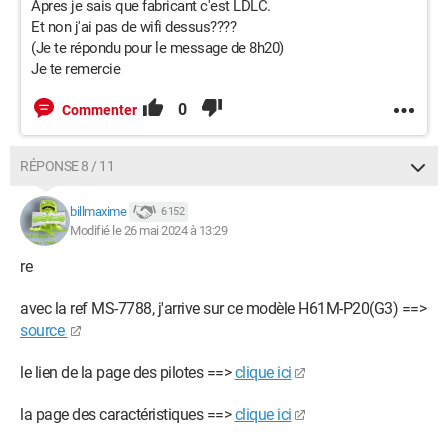
Apres je sais que fabricant c'est LDLC.
Et non j'ai pas de wifi dessus????
(Je te répondu pour le message de 8h20)
Je te remercie
0
Commenter
RÉPONSE 8 / 11
billmaxime
6 152
Modifié le 26 mai 2024 à 13:29
re
avec la ref MS-7788, j'arrive sur ce modèle H61M-P20(G3) ==>
source
le lien de la page des pilotes ==>
clique ici
la page des caractéristiques ==>
clique ici