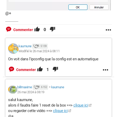
@+
0
Commenter
kaumune
5 159
Modifié le 26 mai 2024 à 08:11
On voit dans l'ipconfig que la config est en automatique
1
Commenter
billmaxime
>
kaumune
6 152
26 mai 2024 à 08:19
salut kaumune,
alors il faudra faire 1 reset de la box ==>
clique ici
ou regarder cette vidéo ==>
clique ici
@+