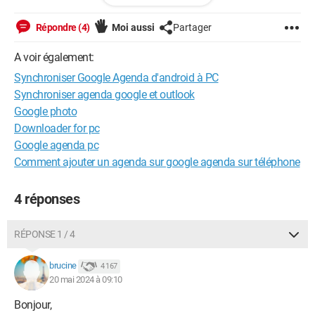
Lugal40
Répondre (4)
Moi aussi
Partager
A voir également:
Synchroniser Google Agenda d'android à PC
Synchroniser agenda google et outlook
Google photo
Downloader for pc
Google agenda pc
Comment ajouter un agenda sur google agenda sur téléphone
4 réponses
RÉPONSE 1 / 4
brucine
4 167
20 mai 2024 à 09:10
Bonjour,