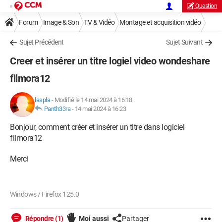
Question
Forum
Image & Son
TV & Vidéo
Montage et acquisition vidéo
Sujet Précédent
Sujet Suivant
Creer et insérer un titre logiel video wondeshare
filmora12
laspla
-
Modifié le 14 mai 2024 à 16:18
Panth33ra
-
14 mai 2024 à 16:23
Bonjour, comment créer et insérer un titre dans logiciel
filmora12
Merci
Windows / Firefox 125.0
Répondre (1)
Moi aussi
Partager