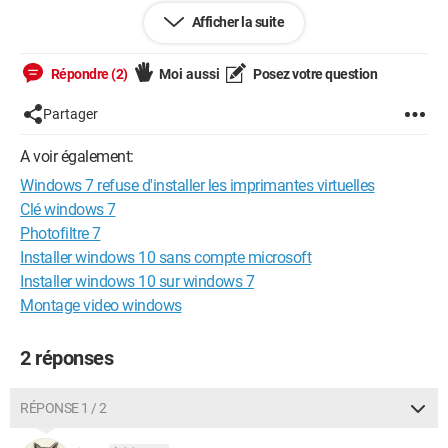
Afficher la suite
comment dois je faire pour resoudre ce probleme comment
resoudre ce probleme.
Répondre (2)
Moi aussi
Posez votre question
merci d'avance j'attends avec impatience votre réponse .
Partager
A voir également:
Windows / Edge 109.0.1518.140
Windows 7 refuse d'installer les imprimantes virtuelles
Clé windows 7
Photofiltre 7
Installer windows 10 sans compte microsoft
Installer windows 10 sur windows 7
Montage video windows
2 réponses
RÉPONSE 1 / 2