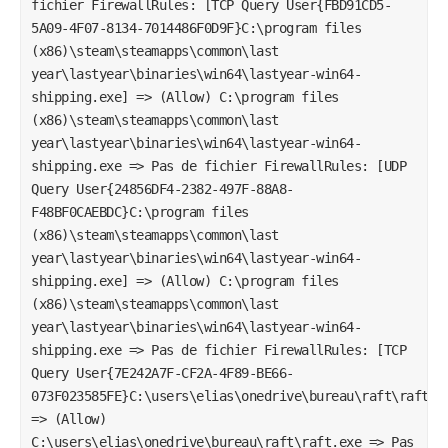
fichier FirewallRules: [TCP Query User{FBD91CD5-
5A09-4F07-8134-7014486F0D9F}C:\program files
(x86)\steam\steamapps\common\last
year\lastyear\binaries\win64\lastyear-win64-
shipping.exe] => (Allow) C:\program files
(x86)\steam\steamapps\common\last
year\lastyear\binaries\win64\lastyear-win64-
shipping.exe => Pas de fichier FirewallRules: [UDP
Query User{24856DF4-2382-497F-88A8-
F48BF0CAEBDC}C:\program files
(x86)\steam\steamapps\common\last
year\lastyear\binaries\win64\lastyear-win64-
shipping.exe] => (Allow) C:\program files
(x86)\steam\steamapps\common\last
year\lastyear\binaries\win64\lastyear-win64-
shipping.exe => Pas de fichier FirewallRules: [TCP
Query User{7E242A7F-CF2A-4F89-BE66-
073F023585FE}C:\users\elias\onedrive\bureau\raft\raft.e
=> (Allow)
C:\users\elias\onedrive\bureau\raft\raft.exe => Pas