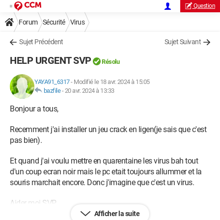
Question
Forum
Sécurité
Virus
Sujet Précédent
Sujet Suivant
HELP URGENT SVP
Résolu
YAYA91_6317
-
Modifié le 18 avr. 2024 à 15:05
bazfile
-
20 avr. 2024 à 13:33
Bonjour a tous,
Recemment j'ai installer un jeu crack en ligen(je sais que c'est
pas bien).
Et quand j'ai voulu mettre en quarentaine les virus bah tout
d'un coup ecran noir mais le pc etait toujours allummer et la
souris marchait encore. Donc j'imagine que c'est un virus.
Aider moi SVP.
Afficher la suite