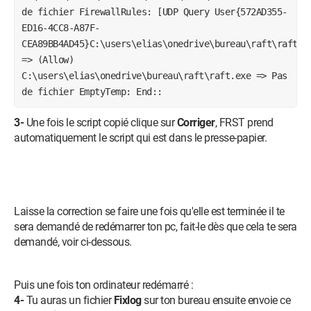
de fichier FirewallRules: [UDP Query User{572AD355-
ED16-4CC8-A87F-
CEA89BB4AD45}C:\users\elias\onedrive\bureau\raft\raft.e
=> (Allow)
C:\users\elias\onedrive\bureau\raft\raft.exe => Pas
de fichier EmptyTemp: End::
3-
Une fois le script copié clique sur
Corriger
, FRST prend
automatiquement le script qui est dans le presse-papier.
Laisse la correction se faire une fois qu'elle est terminée il te
sera demandé de redémarrer ton pc, fait-le dès que cela te sera
demandé, voir ci-dessous.
Puis une fois ton ordinateur redémarré :
4-
Tu auras un fichier
Fixlog
sur ton bureau ensuite envoie ce