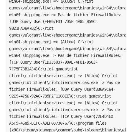
win64-shipping.exe] => (Allow) C:\riot
games\valorant\live\shootergame\binaries\win64\valorant
win64-shipping.exe => Pas de fichier FirewallRules:
[UDP Query User{FFB07F31-7D5F-4A85-B59C-
9821FAD6A7B2}C:\riot
games\valorant\live\shootergame\binaries\win64\valorant
win64-shipping.exe] => (Allow) C:\riot
games\valorant\live\shootergame\binaries\win64\valorant
win64-shipping.exe => Pas de fichier FirewallRules:
[TCP Query User{1D335937-90AE-4F01-9503-
7C75F78B1A34}C:\riot games\riot
client\riotclientservices.exe] => (Allow) C:\riot
games\riot client\riotclientservices.exe => Pas de
fichier FirewallRules: [UDP Query User{8B6A9C64-
92E9-4756-92A6-785F2F1168EE}C:\riot games\riot
client\riotclientservices.exe] => (Allow) C:\riot
games\riot client\riotclientservices.exe => Pas de
fichier FirewallRules: [TCP Query User{72E4D4ED-
A5F5-4685-B1FC-A3EF08730767}C:\program files
(x86)\steam\steamapps\common\pubg\tslgame\binaries\win6