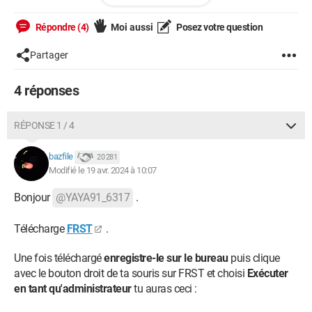
Si vous voulez j'ai des photos et video
Windows / Chrome 123.0.0.0
Répondre (4)
Moi aussi
Posez votre question
Partager
4 réponses
RÉPONSE 1 / 4
bazfile
20 281
Modifié le 19 avr. 2024 à 10:07
Bonjour
@YAYA91_6317
.
Télécharge
FRST
.
Une fois téléchargé
enregistre-le sur le bureau
puis clique
avec le bouton droit de ta souris sur FRST et choisi
Exécuter
en tant qu'administrateur
tu auras ceci :