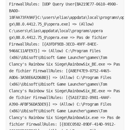
FirewallRules: [UDP Query User{BA219E77-0610-4900-
BA0D-
18FAA73FA9AF}C:\users\elias\appdata\local\programs\oper
gx\88.0.4412.75_0\opera.exe] => (Allow)
C:\users\elias\appdata\local\programs\opera
gx\88.0.4412.75_0\opera.exe => Pas de fichier
FirewallRules: [{A3FDF9EB-3ECD-49FF-84EE-
9466C11AFE97}] => (Allow) C:\Program Files
(x86)\Ubisoft\Ubisoft Game Launcher\games\Tom
Clancy's Rainbow Six Siege\RainbowSix_BE.exe => Pas
de fichier FirewallRules: [{A8EF47E9-0752-4465-
A0D6-3A58E6A2D6B0}] => (Allow) C:\Program Files
(x86)\Ubisoft\Ubisoft Game Launcher\games\Tom
Clancy's Rainbow Six Siege\RainbowSix_BE.exe => Pas
de fichier FirewallRules: [{5A1E71D2-0981-4AAF-
A390-AFBF56DA5DE9}] => (Allow) C:\Program Files
(x86)\Ubisoft\Ubisoft Game Launcher\games\Tom
Clancy's Rainbow Six Siege\RainbowSix.exe => Pas de
fichier FirewallRules: [{83EC0582-89DF-414D-9912-