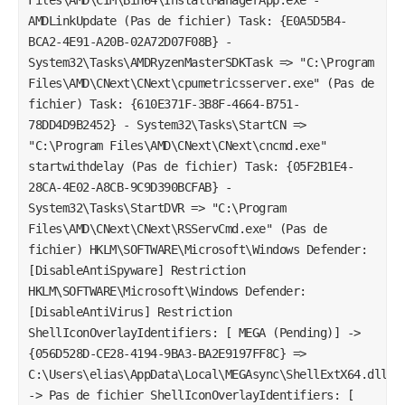
Files\AMD\CIM\Bin64\InstallManagerApp.exe -
AMDLinkUpdate (Pas de fichier) Task: {E0A5D5B4-
BCA2-4E91-A20B-02A72D07F08B} -
System32\Tasks\AMDRyzenMasterSDKTask => "C:\Program
Files\AMD\CNext\CNext\cpumetricsserver.exe" (Pas de
fichier) Task: {610E371F-3B8F-4664-B751-
78DD4D9B2452} - System32\Tasks\StartCN =>
"C:\Program Files\AMD\CNext\CNext\cncmd.exe"
startwithdelay (Pas de fichier) Task: {05F2B1E4-
28CA-4E02-A8CB-9C9D390BCFAB} -
System32\Tasks\StartDVR => "C:\Program
Files\AMD\CNext\CNext\RSServCmd.exe" (Pas de
fichier) HKLM\SOFTWARE\Microsoft\Windows Defender:
[DisableAntiSpyware] Restriction
HKLM\SOFTWARE\Microsoft\Windows Defender:
[DisableAntiVirus] Restriction
ShellIconOverlayIdentifiers: [ MEGA (Pending)] ->
{056D528D-CE28-4194-9BA3-BA2E9197FF8C} =>
C:\Users\elias\AppData\Local\MEGAsync\ShellExtX64.dll
-> Pas de fichier ShellIconOverlayIdentifiers: [