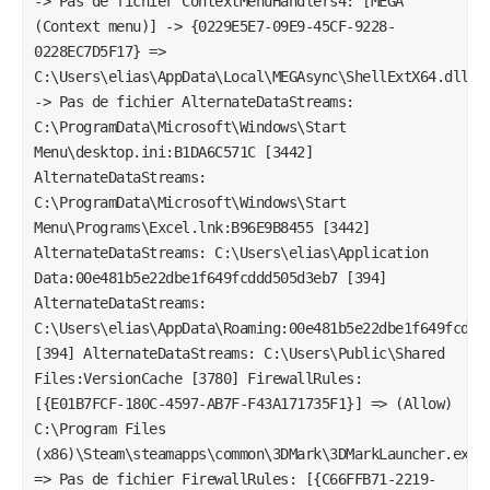
-> Pas de fichier ContextMenuHandlers4: [MEGA
(Context menu)] -> {0229E5E7-09E9-45CF-9228-
0228EC7D5F17} =>
C:\Users\elias\AppData\Local\MEGAsync\ShellExtX64.dll
-> Pas de fichier AlternateDataStreams:
C:\ProgramData\Microsoft\Windows\Start
Menu\desktop.ini:B1DA6C571C [3442]
AlternateDataStreams:
C:\ProgramData\Microsoft\Windows\Start
Menu\Programs\Excel.lnk:B96E9B8455 [3442]
AlternateDataStreams: C:\Users\elias\Application
Data:00e481b5e22dbe1f649fcddd505d3eb7 [394]
AlternateDataStreams:
C:\Users\elias\AppData\Roaming:00e481b5e22dbe1f649fcddd
[394] AlternateDataStreams: C:\Users\Public\Shared
Files:VersionCache [3780] FirewallRules:
[{E01B7FCF-180C-4597-AB7F-F43A171735F1}] => (Allow)
C:\Program Files
(x86)\Steam\steamapps\common\3DMark\3DMarkLauncher.exe
=> Pas de fichier FirewallRules: [{C66FFB71-2219-