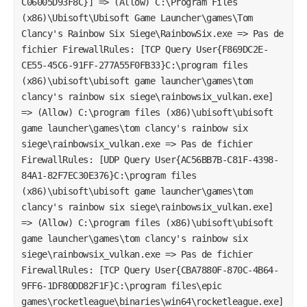
C06005D93F8C}] => (Allow) C:\Program Files
(x86)\Ubisoft\Ubisoft Game Launcher\games\Tom
Clancy's Rainbow Six Siege\RainbowSix.exe => Pas de
fichier FirewallRules: [TCP Query User{F869DC2E-
CE55-45C6-91FF-277A55F0FB33}C:\program files
(x86)\ubisoft\ubisoft game launcher\games\tom
clancy's rainbow six siege\rainbowsix_vulkan.exe]
=> (Allow) C:\program files (x86)\ubisoft\ubisoft
game launcher\games\tom clancy's rainbow six
siege\rainbowsix_vulkan.exe => Pas de fichier
FirewallRules: [UDP Query User{AC56BB7B-C81F-4398-
84A1-82F7EC30E376}C:\program files
(x86)\ubisoft\ubisoft game launcher\games\tom
clancy's rainbow six siege\rainbowsix_vulkan.exe]
=> (Allow) C:\program files (x86)\ubisoft\ubisoft
game launcher\games\tom clancy's rainbow six
siege\rainbowsix_vulkan.exe => Pas de fichier
FirewallRules: [TCP Query User{CBA7880F-870C-4B64-
9FF6-1DF80DD82F1F}C:\program files\epic
games\rocketleague\binaries\win64\rocketleague.exe]