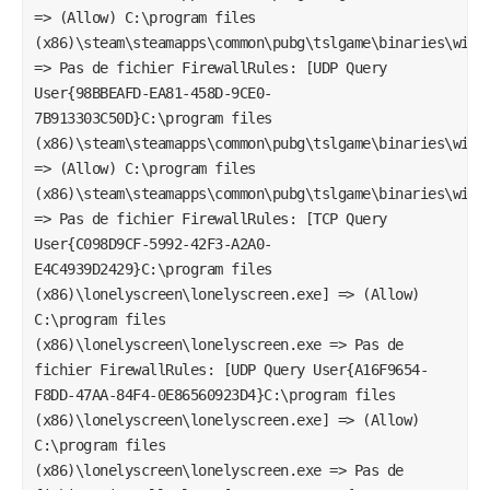
=> (Allow) C:\program files
(x86)\steam\steamapps\common\pubg\tslgame\binaries\win6
=> Pas de fichier FirewallRules: [UDP Query
User{98BBEAFD-EA81-458D-9CE0-
7B913303C50D}C:\program files
(x86)\steam\steamapps\common\pubg\tslgame\binaries\win6
=> (Allow) C:\program files
(x86)\steam\steamapps\common\pubg\tslgame\binaries\win6
=> Pas de fichier FirewallRules: [TCP Query
User{C098D9CF-5992-42F3-A2A0-
E4C4939D2429}C:\program files
(x86)\lonelyscreen\lonelyscreen.exe] => (Allow)
C:\program files
(x86)\lonelyscreen\lonelyscreen.exe => Pas de
fichier FirewallRules: [UDP Query User{A16F9654-
F8DD-47AA-84F4-0E86560923D4}C:\program files
(x86)\lonelyscreen\lonelyscreen.exe] => (Allow)
C:\program files
(x86)\lonelyscreen\lonelyscreen.exe => Pas de