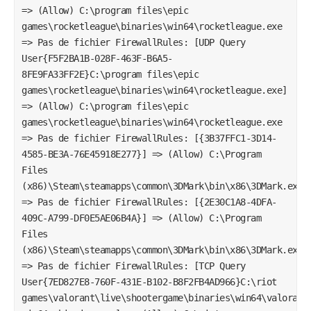
=> (Allow) C:\program files\epic
games\rocketleague\binaries\win64\rocketleague.exe
=> Pas de fichier FirewallRules: [UDP Query
User{F5F2BA1B-028F-463F-B6A5-
8FE9FA33FF2E}C:\program files\epic
games\rocketleague\binaries\win64\rocketleague.exe]
=> (Allow) C:\program files\epic
games\rocketleague\binaries\win64\rocketleague.exe
=> Pas de fichier FirewallRules: [{3B37FFC1-3D14-
4585-BE3A-76E45918E277}] => (Allow) C:\Program
Files
(x86)\Steam\steamapps\common\3DMark\bin\x86\3DMark.exe
=> Pas de fichier FirewallRules: [{2E30C1A8-4DFA-
409C-A799-DF0E5AE06B4A}] => (Allow) C:\Program
Files
(x86)\Steam\steamapps\common\3DMark\bin\x86\3DMark.exe
=> Pas de fichier FirewallRules: [TCP Query
User{7ED827E8-760F-431E-B102-B8F2FB4AD966}C:\riot
games\valorant\live\shootergame\binaries\win64\valorant