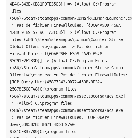
4D4C-843E-CB31F9FB356B}] => (Allow) C:\Program
Files
(x86)\Steam\steamapps\common\3DMark\3DMarkLauncher.exe
=> Pas de fichier FirewallRules: [{DC04A5DD-456A-
428D-91B9-57F9CFFA3ECB}] => (Allow) C:\Program
Files (x86)\Steam\steamapps\common\Counter-Strike
Global Offensive\csgo.exe => Pas de fichier
FirewallRules: [{60ABC6EE-F309-4AAD-B528-
63C91E2E233D}] => (Allow) C:\Program Files
(x86)\Steam\steamapps\common\Counter-Strike Global
Offensive\csgo.exe => Pas de fichier FirewallRules:
[TCP Query User{45877C43-0D72-453B-8E32-
25678E568FA8}C:\program files
(x86)\steam\steamapps\common\assettocorsa\acs.exe]
=> (Allow) C:\program files
(x86)\steam\steamapps\common\assettocorsa\acs.exe
=> Pas de fichier FirewallRules: [UDP Query
User{539582B2-8621-4DD3-97A0-
6731CE8377B9}C:\program files