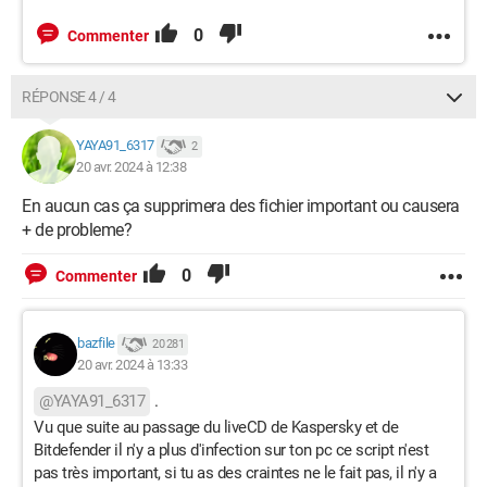
0
Commenter
RÉPONSE 4 / 4
YAYA91_6317
2
20 avr. 2024 à 12:38
En aucun cas ça supprimera des fichier important ou causera
+ de probleme?
0
Commenter
bazfile
20 281
20 avr. 2024 à 13:33
@YAYA91_6317
.
Vu que suite au passage du liveCD de Kaspersky et de
Bitdefender il n'y a plus d'infection sur ton pc ce script n'est
pas très important, si tu as des craintes ne le fait pas, il n'y a