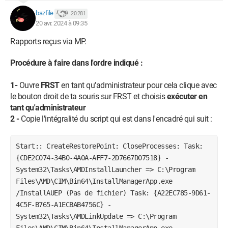
bazfile
20 281
20 avr. 2024 à 09:35
Rapports reçus via MP.
Procédure à faire dans l'ordre indiqué :
1-
Ouvre
FRST
en tant qu'administrateur pour cela clique avec
le bouton droit de ta souris sur FRST et choisis
exécuter en
tant qu'administrateur
2 -
Copie l'intégralité du script qui est dans l'encadré qui suit :
Start:: CreateRestorePoint: CloseProcesses: Task:
{CDE2C074-34B0-4A0A-AFF7-2D7667D07518} -
System32\Tasks\AMDInstallLauncher => C:\Program
Files\AMD\CIM\Bin64\InstallManagerApp.exe
/InstallAUEP (Pas de fichier) Task: {A22EC785-9D61-
4C5F-B765-A1ECBAB4756C} -
System32\Tasks\AMDLinkUpdate => C:\Program