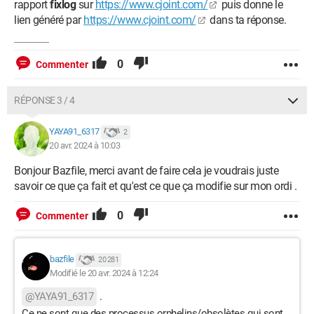
rapport
fixlog
sur
https://www.cjoint.com/
puis donne le
lien généré par
https://www.cjoint.com/
dans ta réponse.
0
Commenter
RÉPONSE 3 / 4
YAYA91_6317
2
20 avr. 2024 à 10:03
Bonjour Bazfile, merci avant de faire cela je voudrais juste
savoir ce que ça fait et qu'est ce que ça modifie sur mon ordi .
0
Commenter
bazfile
20 281
Modifié le 20 avr. 2024 à 12:24
@YAYA91_6317
.
Ce ne sont que des processus orphelins/obsolètes qui sont