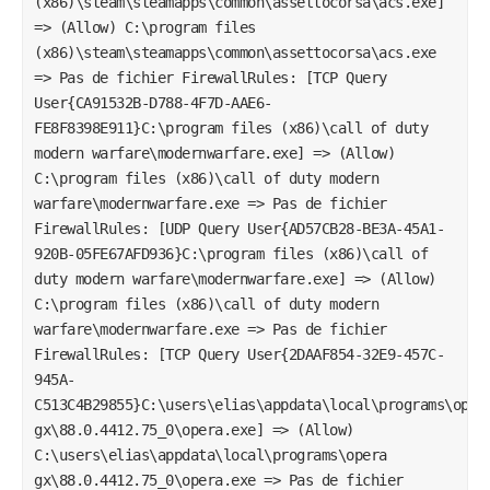
(x86)\steam\steamapps\common\assettocorsa\acs.exe]
=> (Allow) C:\program files
(x86)\steam\steamapps\common\assettocorsa\acs.exe
=> Pas de fichier FirewallRules: [TCP Query
User{CA91532B-D788-4F7D-AAE6-
FE8F8398E911}C:\program files (x86)\call of duty
modern warfare\modernwarfare.exe] => (Allow)
C:\program files (x86)\call of duty modern
warfare\modernwarfare.exe => Pas de fichier
FirewallRules: [UDP Query User{AD57CB28-BE3A-45A1-
920B-05FE67AFD936}C:\program files (x86)\call of
duty modern warfare\modernwarfare.exe] => (Allow)
C:\program files (x86)\call of duty modern
warfare\modernwarfare.exe => Pas de fichier
FirewallRules: [TCP Query User{2DAAF854-32E9-457C-
945A-
C513C4B29855}C:\users\elias\appdata\local\programs\oper
gx\88.0.4412.75_0\opera.exe] => (Allow)
C:\users\elias\appdata\local\programs\opera
gx\88.0.4412.75_0\opera.exe => Pas de fichier