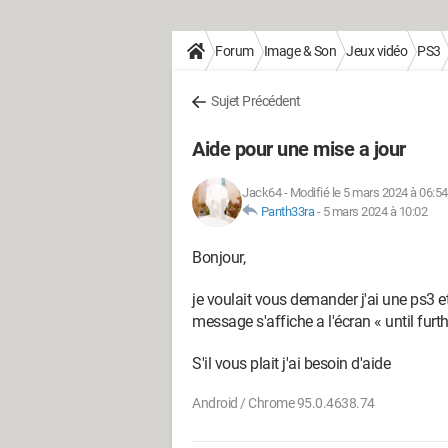
Forum
Image & Son
Jeux vidéo
PS3
Sujet Précédent
Aide pour une mise a jour
Jack64
-
Modifié le 5 mars 2024 à 06:54
Panth33ra
-
5 mars 2024 à 10:02
Bonjour,
je voulait vous demander j'ai une ps3 et
message s'affiche a l'écran « until fur
S'il vous plait j'ai besoin d'aide
Android / Chrome 95.0.4638.74