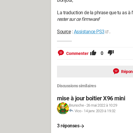
Bonjour,
La traduction de la phrase que tu as à l'
rester sur ce firmware
"
Source
:
Assistance PS3
.
0
Commenter
Répon
Discussions similaires
mise à jour boitier X96 mini
Brunoche
-
26 mai 2022 à 10:29
Vico
-
14 janv. 2023 à 19:32
3 réponses