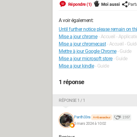
Répondre (1)
Moi aussi
Part
A voir également:
Until further notice please remain on t
Mise a jour chrome
- Accueil - Applicat
Mise a jour chromecast
- Accueil - Gui
Mettre à jour Google Chrome
- Guide
Mise a jour microsoft store
- Guide
Mise a jour kindle
- Guide
1 réponse
RÉPONSE 1 / 1
Panth33ra
2 357
Ambassadeur
5 mars 2024 à 10:02