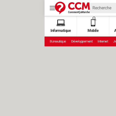
Informatique
Mobile
A
Bureautique
Développement
Internet
Je