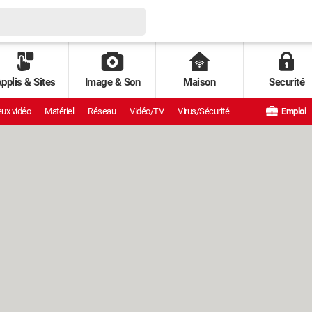
pplis & Sites
Image & Son
Maison
Securité
ux vidéo
Matériel
Réseau
Vidéo/TV
Virus/Sécurité
Emploi