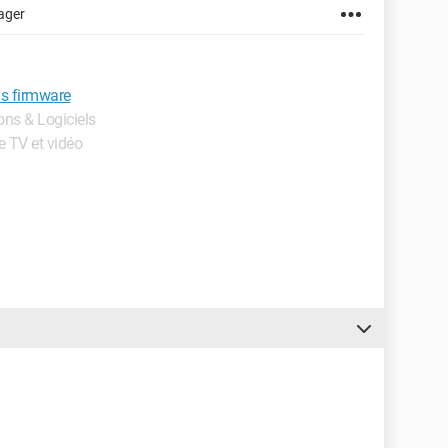
ager
his firmware
ions & Logiciels
de TV et vidéo