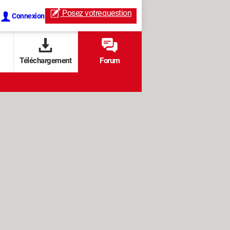
Posez votre
question
Connexion
Téléchargement
Forum