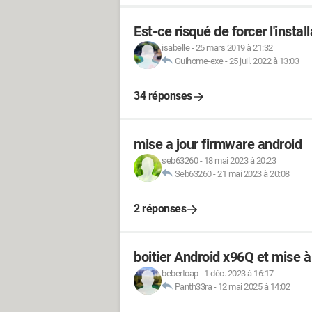
Est-ce risqué de forcer l'insta
isabelle
-
25 mars 2019 à 21:32
Guihome-exe
-
25 juil. 2022 à 13:03
34 réponses
mise a jour firmware android
seb63260
-
18 mai 2023 à 20:23
Seb63260
-
21 mai 2023 à 20:08
2 réponses
boitier Android x96Q et mise à 
bebertoap
-
1 déc. 2023 à 16:17
Panth33ra
-
12 mai 2025 à 14:02