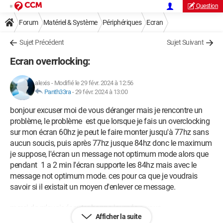
Question
Forum
Matériel & Système
Périphériques
Ecran
Sujet Précédent
Sujet Suivant
Ecran overrlocking:
alexis
-
Modifié le 29 févr. 2024 à 12:56
Panth33ra
-
29 févr. 2024 à 13:00
bonjour excuser moi de vous déranger mais je rencontre un
problème, le problème est que lorsque je fais un overclocking
sur mon écran 60hz je peut le faire monter jusqu'à 77hz sans
aucun soucis, puis après 77hz jusque 84hz donc le maximum
je suppose, l'écran un message not optimum mode alors que
pendant 1 a 2 min l'écran supporte les 84hz mais avec le
message not optimum mode. ces pour ca que je voudrais
savoir si il existait un moyen d'enlever ce message.
merci de m'avoir écouter bonne journée a vous.
Afficher la suite