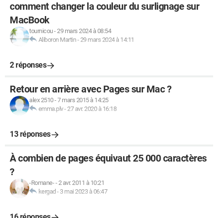
comment changer la couleur du surlignage sur
MacBook
tournicou
-
29 mars 2024 à 08:54
Aliboron Martin
-
29 mars 2024 à 14:11
2 réponses
Retour en arrière avec Pages sur Mac ?
alex 2510
-
7 mars 2015 à 14:25
emma.plv
-
27 avr. 2020 à 16:18
13 réponses
À combien de pages équivaut 25 000 caractères
?
-Romane-
-
2 avr. 2011 à 10:21
kergad
-
3 mai 2023 à 06:47
16 réponses