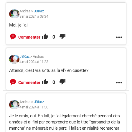
Andras
>
JBKaz
3 mai 2024 à 08:34
Moi, je l'ai.
0
Commenter
JBKaz
>
Andras
4 mai 2024 à 11:23
Attends, c'est vrais? tu as la vf? en casette?
0
Commenter
Andras
>
JBKaz
4 mai 2024 à 11:50
Je le crois, oui. En fait, je l'ai également cherché pendant des
années et ai fini par comprendre que le titre "garbancito de la
mancha" ne mènerait nulle part; il fallait en réalité rechercher