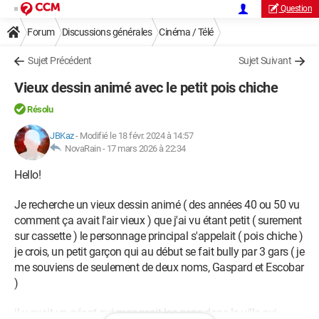
Question
Forum
Discussions générales
Cinéma / Télé
Sujet Précédent
Sujet Suivant
Vieux dessin animé avec le petit pois chiche
Résolu
JBKaz
-
Modifié le 18 févr. 2024 à 14:57
NovaRain -
17 mars 2026 à 22:34
Hello!
Je recherche un vieux dessin animé ( des années 40 ou 50 vu
comment ça avait l'air vieux ) que j'ai vu étant petit ( surement
sur cassette ) le personnage principal s'appelait ( pois chiche )
je crois, un petit garçon qui au début se fait bully par 3 gars ( je
me souviens de seulement de deux noms, Gaspard et Escobar
)
il y avait un géant qui mangeait les gens dans la ville qui