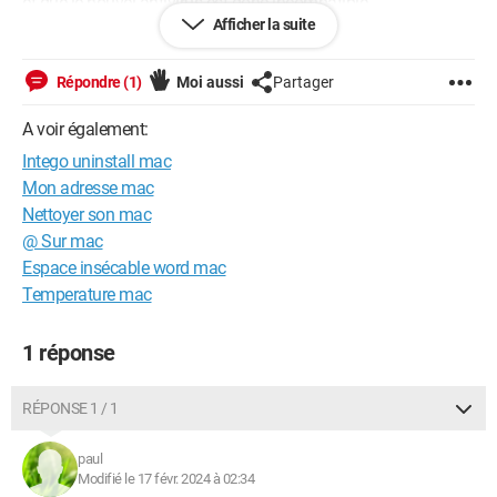
et que le nouvel antivirus est donc incompatible.
Afficher la suite
J'ai pourtant suivi les étapes de désinstallation d'Intego
comme il faut, après plusieurs recherches je suis même allé
Répondre (1)
Moi aussi
Partager
supprimer les fichiers Application Support et Cache dans mon
dossier Bibliothèque, mais ça me met toujours ce même
A voir également:
message dès que je veux lancer l'installation d'un autre
Intego uninstall mac
antivirus.
Mon adresse mac
Nettoyer son mac
Help svp, je ne sais plus où chercher là :(
@ Sur mac
Espace insécable word mac
Temperature mac
1 réponse
RÉPONSE 1 / 1
paul
Modifié le 17 févr. 2024 à 02:34