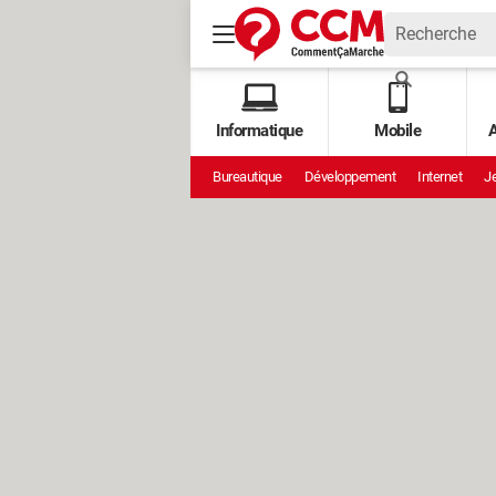
Informatique
Mobile
A
Bureautique
Développement
Internet
Je