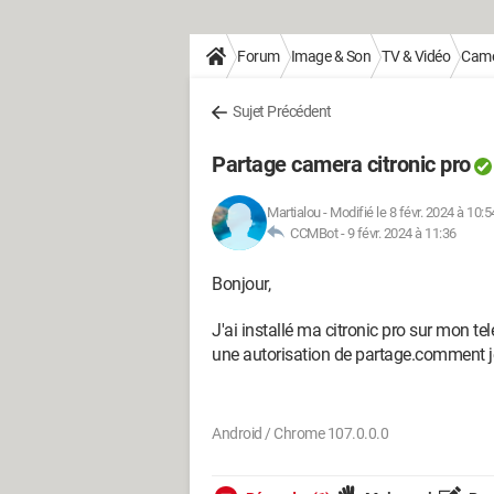
Forum
Image & Son
TV & Vidéo
Cam
Sujet Précédent
Partage camera citronic pro
Martialou
-
Modifié le 8 févr. 2024 à 10:5
CCMBot -
9 févr. 2024 à 11:36
Bonjour,
J'ai installé ma citronic pro sur mon
une autorisation de partage.comment j
Android / Chrome 107.0.0.0