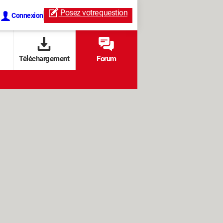
Posez votre
question
Connexion
Téléchargement
Forum