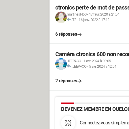
ctronics perte de mot de pass
martineid450
-
17 févr. 2020 à 21:54
T2
-
16 janv. 2022 à 17:12
6 réponses
Caméra ctronics 600 non rec
JEEPACO
-
1 avr. 2024 à 09:05
JEEPACO
-
5 avr. 2024 à 12:54
2 réponses
DEVENEZ MEMBRE EN QUELQU
Connectez-vous simplemen