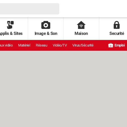
pplis & Sites
Image & Son
Maison
Securité
ux vidéo
Matériel
Réseau
Vidéo/TV
Virus/Sécurité
Emploi