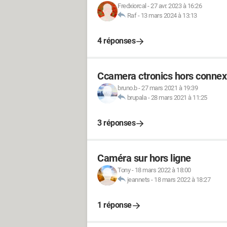
Fredxiorcal
-
27 avr. 2023 à 16:26
Raf
-
13 mars 2024 à 13:13
4 réponses
Ccamera ctronics hors connexi
bruno.b
-
27 mars 2021 à 19:39
brupala
-
28 mars 2021 à 11:25
3 réponses
Caméra sur hors ligne
Tony
-
18 mars 2022 à 18:00
jeannets
-
18 mars 2022 à 18:27
1 réponse