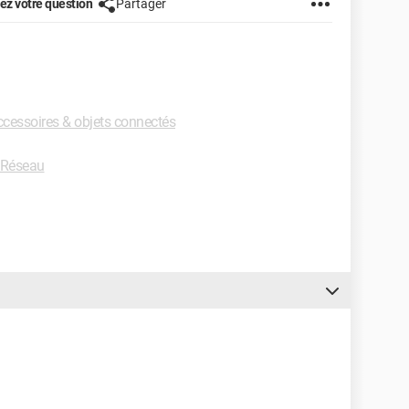
z votre question
Partager
cessoires & objets connectés
 Réseau