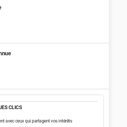
e
onnue
ES CLICS
t avec ceux qui partagent vos intérêts