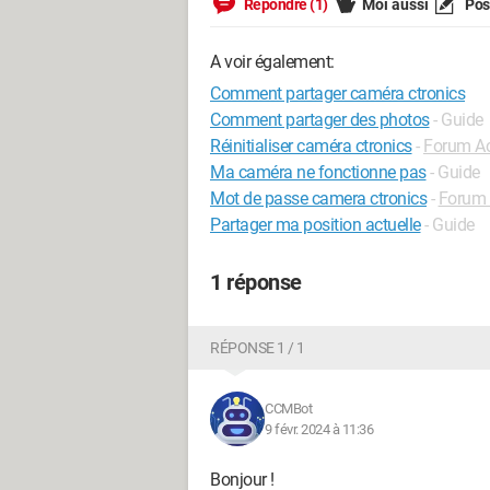
Répondre (1)
Moi aussi
Pose
A voir également:
Comment partager caméra ctronics
Comment partager des photos
- Guide
Réinitialiser caméra ctronics
-
Forum Ac
Ma caméra ne fonctionne pas
- Guide
Mot de passe camera ctronics
-
Forum
Partager ma position actuelle
- Guide
1 réponse
RÉPONSE 1 / 1
CCMBot
9 févr. 2024 à 11:36
Bonjour !