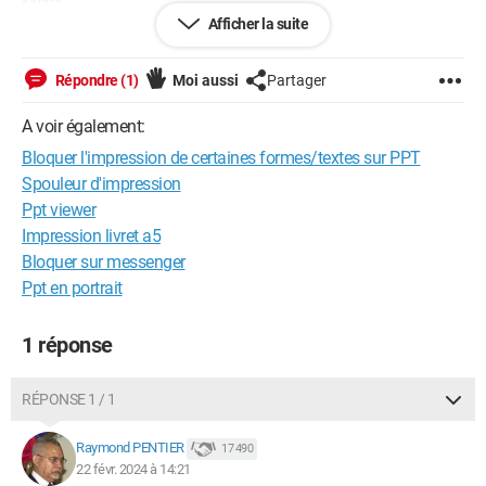
Merci,
Afficher la suite
AJ
Répondre (1)
Moi aussi
Partager
A voir également:
Windows / Edge 121.0.0.0
Bloquer l'impression de certaines formes/textes sur PPT
Spouleur d'impression
Ppt viewer
Impression livret a5
Bloquer sur messenger
Ppt en portrait
1 réponse
RÉPONSE 1 / 1
Raymond PENTIER
17 490
22 févr. 2024 à 14:21