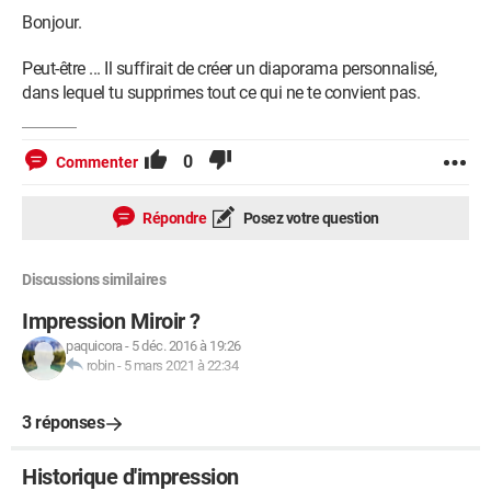
Bonjour.
Peut-être ... Il suffirait de créer un diaporama personnalisé,
dans lequel tu supprimes tout ce qui ne te convient pas.
0
Commenter
Répondre
Posez votre question
Discussions similaires
Impression Miroir ?
paquicora
-
5 déc. 2016 à 19:26
robin
-
5 mars 2021 à 22:34
3 réponses
Historique d'impression