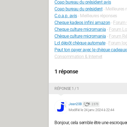
Coap bureau du président avis
Coap bureau du président
- Meilleures
C.o.a.p. avis
- Meilleures réponses
Cheque kadeos infini amazon
-
Forum 
Cheque culture micromania
-
Forum Loi
Chèque culture micromania
-
Forum Ré
Lcl dépôt chèque automate
-
Forum log
Peut ton payer avec le chèque cadea
Consommation & Internet
1 réponse
RÉPONSE 1 / 1
Jean20B
2 373
Modifié le 24 janv. 2024 à 22:44
Bonjour, cela semble être une escroquer