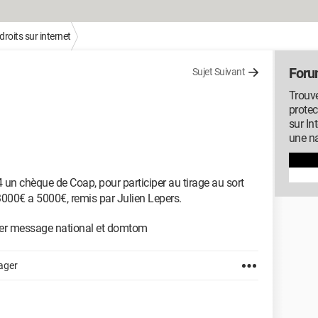
droits sur internet
Forum
Sujet Suivant
Trouve
protec
sur In
une na
24 un chèque de Coap, pour participer au tirage au sort
3000€ a 5000€, remis par Julien Lepers.
rier message national et domtom
ager