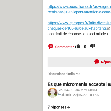
https://www.ouest-france.fr/auvergne
remis-par-julien-lepers-attention-a-cett
https://www.leprogres.fr/faits-divers-j
cheques-de-100-euros-aux-habitants
son droit de réponse sous cet article.)
0
Commenter
Répon
Discussions similaires
Es que micromania accepte le
Leo5926
-
16 janv. 2021 à 08:54
durock
-
20 janv. 2021 à 17:37
7 réponses