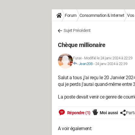
Forum
Consommation & Internet
Vos 
Sujet Précédent
Chèque millionaire
Furax
-
Modifié le 24 janv. 2024 à 22:29
Jean20B
-
24 janv. 2024 à 22:39
Salut a tous ,j'ai reçu le 20 Janvier 20
qui je perds j'aurai quand-même entre 
La poste devait venir ce genre de cour
Répondre (1)
Moi aussi
Part
A voir également: