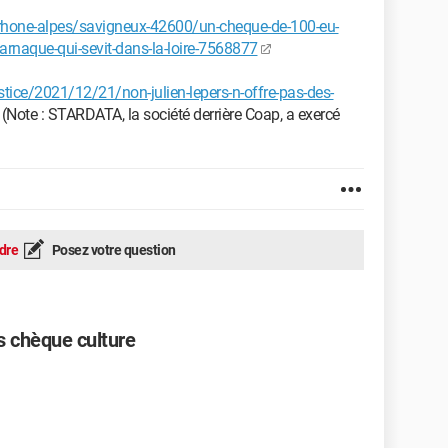
-rhone-alpes/savigneux-42600/un-cheque-de-100-eu-
e-arnaque-qui-sevit-dans-la-loire-7568877
ustice/2021/12/21/non-julien-lepers-n-offre-pas-des-
(Note : STARDATA, la société derrière Coap, a exercé
dre
Posez votre question
s chèque culture