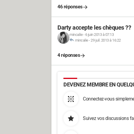
46 réponses
Darty accepte les chèques ??
mincalie
-
6 juin 2013 à 07:13
mincalie
-
29 juil. 2013 à 16:22
4 réponses
DEVENEZ MEMBRE EN QUELQU
Connectez-vous simplemen
Suivez vos discussions fa