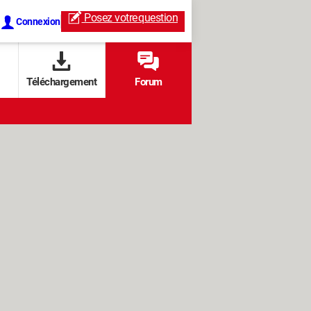
Posez votre
question
Connexion
Téléchargement
Forum