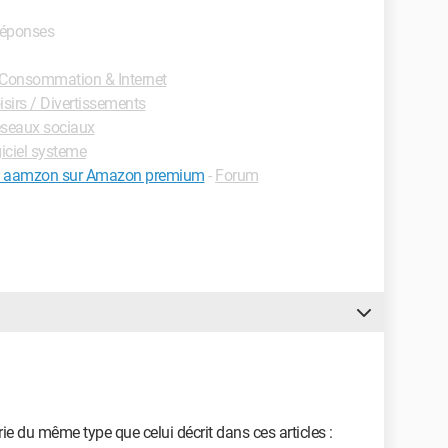
 réponses
Consommation & Internet
sirs / Divertissements
seaux sociaux
iciel systeme
ux aamzon sur Amazon premium
-
Forum
ie du même type que celui décrit dans ces articles :