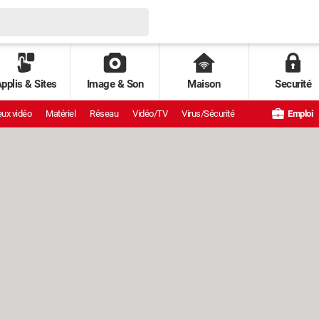
pplis & Sites
Image & Son
Maison
Securité
ux vidéo
Matériel
Réseau
Vidéo/TV
Virus/Sécurité
Emploi