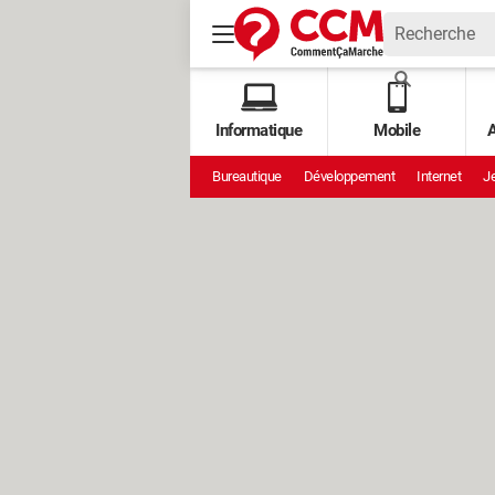
Informatique
Mobile
A
Bureautique
Développement
Internet
Je