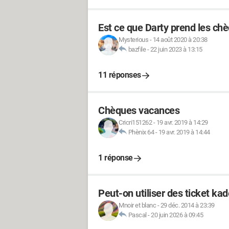
Est ce que Darty prend les ch
Mysterious
-
14 août 2020 à 20:38
bazfile
-
22 juin 2023 à 13:15
11 réponses
Chèques vacances
Cricri151262
-
19 avr. 2019 à 14:29
Phènix 64
-
19 avr. 2019 à 14:44
1 réponse
Peut-on utiliser des ticket kadé
Mnoir et blanc
-
29 déc. 2014 à 23:39
Pascal
-
20 juin 2026 à 09:45