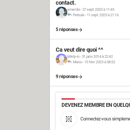
contact.
emembi
-
27 sept. 2020 à 11:45
Petoule
-
11 sept. 2025 à 21:16
5 réponses
Ca veut dire quoi ^^
Misty-in
-
31 janv. 2014 à 22:42
Mixou
-
15 févr. 2023 à 08:52
9 réponses
DEVENEZ MEMBRE EN QUELQU
Connectez-vous simplemen