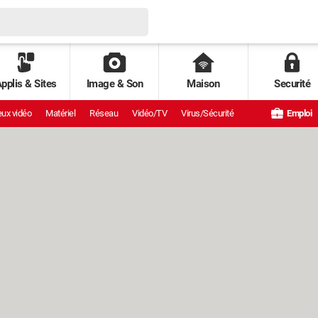
pplis & Sites
Image & Son
Maison
Securité
ux vidéo
Matériel
Réseau
Vidéo/TV
Virus/Sécurité
Emploi