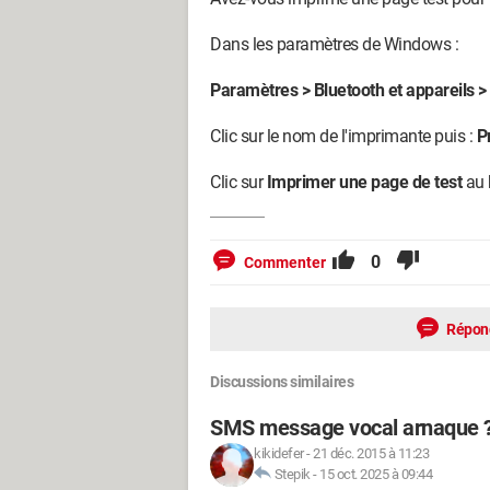
Dans les paramètres de Windows :
Paramètres > Bluetooth et appareils 
Clic sur le nom de l'imprimante puis :
P
Clic sur
Imprimer une page de test
au b
0
Commenter
Répon
Discussions similaires
SMS message vocal arnaque 
kikidefer
-
21 déc. 2015 à 11:23
Stepik
-
15 oct. 2025 à 09:44