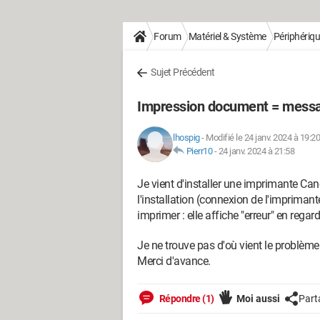
Forum
Matériel & Système
Périphériq
Sujet Précédent
Impression document = messa
lhospig
-
Modifié le 24 janv. 2024 à 19:20
Pierr10
-
24 janv. 2024 à 21:58
Je vient d'installer une imprimante C
l'installation (connexion de l'imprimant
imprimer : elle affiche "erreur" en reg
Je ne trouve pas d'où vient le problème. 
Merci d'avance.
Répondre (1)
Moi aussi
Part