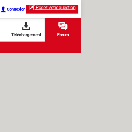
Posez votre
question
Connexion
Téléchargement
Forum