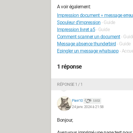
A voir également:
Impression document = message erreu
Spouleur d'impression
- Guide
Impression livret a5
- Guide
Comment scanner un document
- Guid
Message absence thunderbird
- Guide
Epingler un message whatsapp
- Accu
1 réponse
RÉPONSE 1 / 1
Pierr10
5 853
24 janv. 2024 à 21:58
Bonjour,
Avez-vous imprimé une page test pour vé