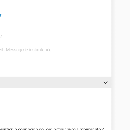
r
e
eil - Messagerie instantanée
rifier la connexion de l'ordinateur avec l'imprimante ?