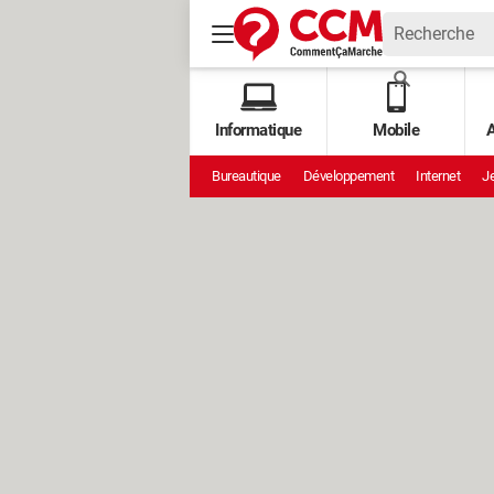
Informatique
Mobile
A
Bureautique
Développement
Internet
Je