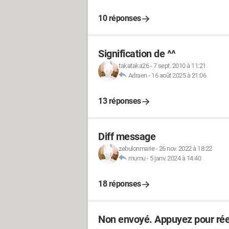
10 réponses
Signification de ^^
takataka26
-
7 sept. 2010 à 11:21
Adraen
-
16 août 2025 à 21:06
13 réponses
Diff message
zebulonmarie
-
26 nov. 2022 à 18:22
mumu
-
5 janv. 2024 à 14:40
18 réponses
Non envoyé. Appuyez pour rée