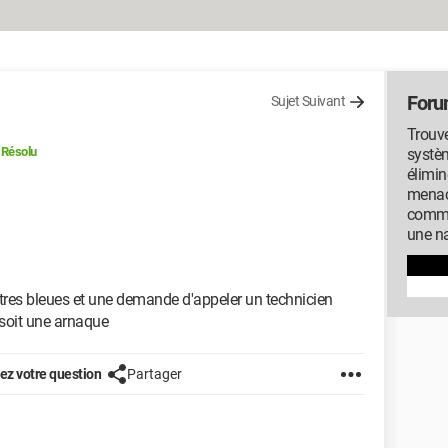
Foru
Sujet Suivant
Trouve
Résolu
systèm
élimin
menac
commu
une na
êtres bleues et une demande d'appeler un technicien
 soit une arnaque
z votre question
Partager