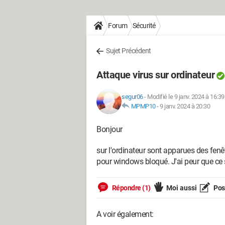
Forum
Sécurité
Sujet Précédent
Attaque virus sur ordinateur
segur06
-
Modifié le 9 janv. 2024 à 16:39
MPMP10
-
9 janv. 2024 à 20:30
Bonjour
sur l'ordinateur sont apparues des fen
pour windows bloqué. J'ai peur que ce
Répondre (1)
Moi aussi
Pose
A voir également: