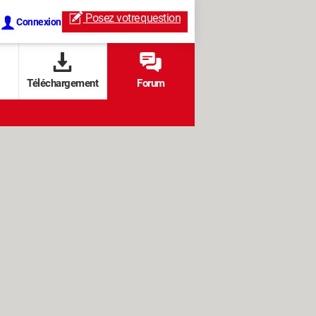
Posez votre
question
Connexion
Téléchargement
Forum