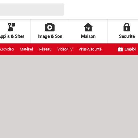
pplis & Sites
Image & Son
Maison
Securité
ux vidéo
Matériel
Réseau
Vidéo/TV
Virus/Sécurité
Emploi