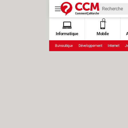
Informatique
Mobile
A
Bureautique
Développement
Internet
Je