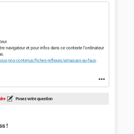
eur.
otre navigateur et pour infos dans ce contexte l'ordinateur
us.
tous-nos-contenus/fiches-reflexes/arnaques-au-faux-
dre
Posez votre question
ss !