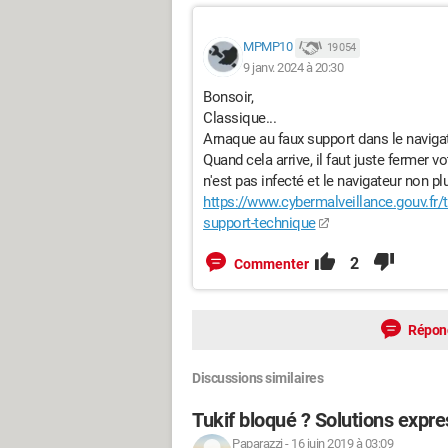
MPMP10
19 054
9 janv. 2024 à 20:30
Bonsoir,
Classique...
Arnaque au faux support dans le navigat
Quand cela arrive, il faut juste fermer v
n'est pas infecté et le navigateur non pl
https://www.cybermalveillance.gouv.fr/
support-technique
2
Commenter
Répon
Discussions similaires
Tukif bloqué ? Solutions expre
Paparazzi
-
16 juin 2019 à 03:09