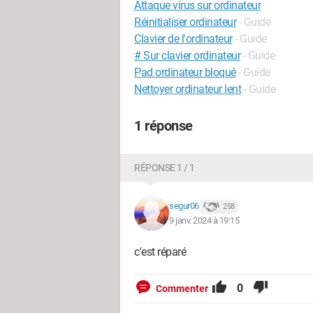
Attaque virus sur ordinateur
Réinitialiser ordinateur
- Guide
Clavier de l'ordinateur
- Guide
# Sur clavier ordinateur
- Guide
Pad ordinateur bloqué
- Guide
Nettoyer ordinateur lent
- Guide
1 réponse
RÉPONSE 1 / 1
segur06
258
9 janv. 2024 à 19:15
c'est réparé
0
Commenter