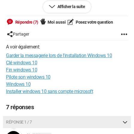
Je sais, et c'est évident qu'il faut sauvegarder toutes les
Afficher la suite
données sur un disque dur externe.
Répondre (7)
Moi aussi
Posez votre question
Mais c'est tout.
Partager
Je vous remercie pour votre aide.
A voir également:
À bientôt
Garder la messagerie lors de l'installation Windows 10
Clé windows 10
Bonne journée
Fin windows 10
Pilote son windows 10
Windows 10
Installer windows 10 sans compte microsoft
7 réponses
RÉPONSE 1 / 7