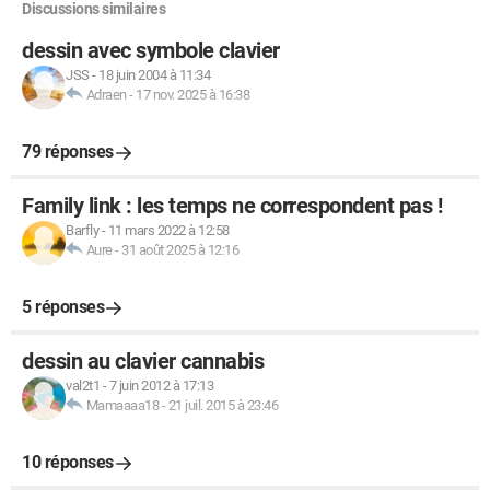
Discussions similaires
dessin avec symbole clavier
JSS
-
18 juin 2004 à 11:34
Adraen
-
17 nov. 2025 à 16:38
79 réponses
Family link : les temps ne correspondent pas !
Barfly
-
11 mars 2022 à 12:58
Aure
-
31 août 2025 à 12:16
5 réponses
dessin au clavier cannabis
val2t1
-
7 juin 2012 à 17:13
Mamaaaa18
-
21 juil. 2015 à 23:46
10 réponses