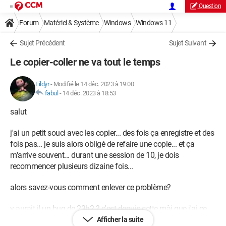
Question
Forum
Matériel & Système
Windows
Windows 11
Sujet Précédent
Sujet Suivant
Le copier-coller ne va tout le temps
Fildyr
-
Modifié le 14 déc. 2023 à 19:00
fabul
-
14 déc. 2023 à 18:53
salut
j'ai un petit souci avec les copier... des fois ça enregistre et des
fois pas... je suis alors obligé de refaire une copie... et ça
m'arrive souvent... durant une session de 10, je dois
recommencer plusieurs dizaine fois...
alors savez-vous comment enlever ce problème?
y aurait il un bug de 23h2 ? c'est depuis cette màj que j'ai ce
problème...
Afficher la suite