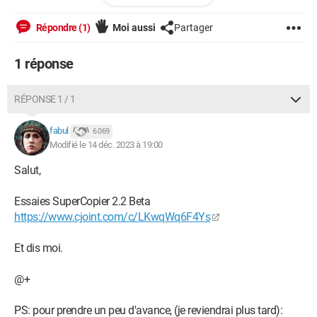
avez ce genre de problème .
Répondre (1)
Moi aussi
Partager
merci les gens :-)
1 réponse
hihihi
RÉPONSE 1 / 1
fabul
6 069
Modifié le 14 déc. 2023 à 19:00
Salut,
Essaies SuperCopier 2.2 Beta
https://www.cjoint.com/c/LKwqWq6F4Ys
Et dis moi.
@+
PS: pour prendre un peu d'avance, (je reviendrai plus tard):