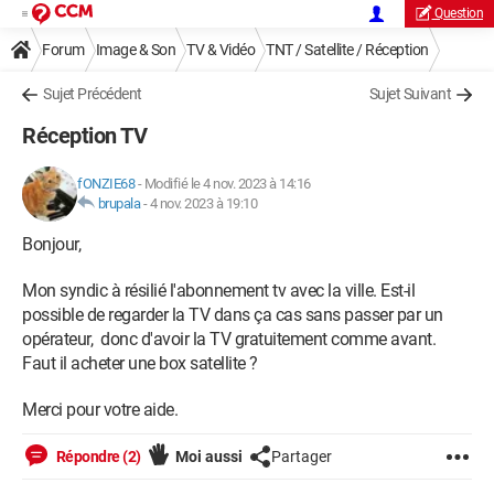
Question
Forum
Image & Son
TV & Vidéo
TNT / Satellite / Réception
Sujet Précédent
Sujet Suivant
Réception TV
fONZIE68
-
Modifié le 4 nov. 2023 à 14:16
brupala
-
4 nov. 2023 à 19:10
Bonjour,
Mon syndic à résilié l'abonnement tv avec la ville. Est-il
possible de regarder la TV dans ça cas sans passer par un
opérateur, donc d'avoir la TV gratuitement comme avant.
Faut il acheter une box satellite ?
Merci pour votre aide.
Répondre (2)
Moi aussi
Partager