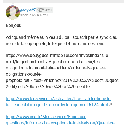
georges97
2 944
4 nov. 2023 à 16:28
Bonjour,
voir quand même au niveau du bail souscrit par le syndic au
nom de la copropriété, telle que définie dans ces liens :
https://www.bouygues-immobilier.com/investir-dans-le-
neuf/la-gestion-locative/quest-ce-quun-bailleur/les-
obligations-du-proprietaire-bailleur/antenne-tv-quelles-
obligations-pour-le-
proprietaire#:~:text=Antenne%20TV%20%3A%20ce%20que%
20dit,soit%20loué%20vide%20ou%20meublé.
https://www.locservice.fr/actualites/fibre-tv-telephone-le-
bailleur-est-il-oblige-de-raccorder-le-logement-5124.html
https://www.csa.fr/Mes-services/Foire-aux-
questions/Informer/La-reception-de-la-television/Qu-est-ce-