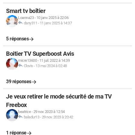
Smart tv boîtier
Loanna23
-
10 janv. 2025 à 22:06
dany311
-
11 janv. 2025 à 14:37
5 réponses
Boitier TV Superboost Avis
micre13600
-
11 juil. 2022 à 14:39
Clovis
-
13 mai 2024 à 02:48
39 réponses
Je veux retirer le mode sécurité de ma TV
Freebox
beatrice
-
29 nov. 2023 à 12:54
baladur13
-
29 nov. 2023 à 20:42
1 réponse