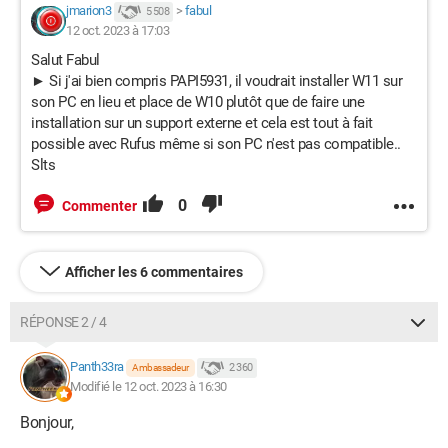
jmarion3
>
fabul
5 508
12 oct. 2023 à 17:03
Salut Fabul
► Si j'ai bien compris PAPI5931, il voudrait installer W11 sur
son PC en lieu et place de W10 plutôt que de faire une
installation sur un support externe et cela est tout à fait
possible avec Rufus même si son PC n'est pas compatible..
Slts
0
Commenter
Afficher les 6 commentaires
RÉPONSE 2 / 4
Panth33ra
2 360
Ambassadeur
Modifié le 12 oct. 2023 à 16:30
Bonjour,