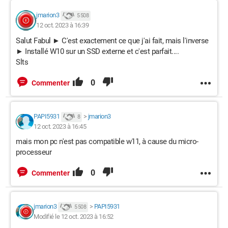
jmarion3
5 508
12 oct. 2023 à 16:39
Salut Fabul ► C'est exactement ce que j'ai fait, mais l'inverse
► Installé W10 sur un SSD externe et c'est parfait....
Slts
0
Commenter
PAPI5931
>
jmarion3
8
12 oct. 2023 à 16:45
mais mon pc n'est pas compatible w11, à cause du micro-
processeur
0
Commenter
jmarion3
>
PAPI5931
5 508
Modifié le 12 oct. 2023 à 16:52