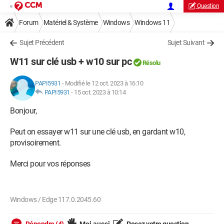
Question
Forum
Matériel & Système
Windows
Windows 11
Sujet Précédent
Sujet Suivant
W11 sur clé usb + w10 sur pc
Résolu
PAPI5931
-
Modifié le 12 oct. 2023 à 16:10
PAPI5931
-
15 oct. 2023 à 10:14
Bonjour,
Peut on essayer w11 sur une clé usb, en gardant w10,
provisoirement.
Merci pour vos réponses
Windows / Edge 117.0.2045.60