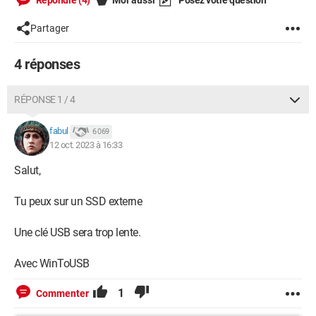
Répondre (4)
Moi aussi
Posez votre question
Partager
4 réponses
RÉPONSE 1 / 4
fabul
6 069
12 oct. 2023 à 16:33
Salut,
Tu peux sur un SSD externe
Une clé USB sera trop lente.
Avec WinToUSB
1
Commenter