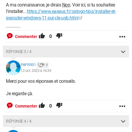
A ma connaissance, je dirais
Non
. Voir ici, si tu souhaites
l'installer...
https://www.easeus.fr/ostogo-tips/installer-et-
executer-windows-11-sur-cle-usb.html
0
Commenter
RÉPONSE 3 / 4
PAPI5931
8
12 oct. 2023 à 16:39
Merci pour vos réponses et conseils.
Je regarde çà.
0
Commenter
RÉPONSE 4 / 4