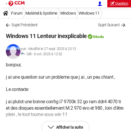
Question
Forum
Matériel & Système
Windows
Windows 11
Sujet Précédent
Sujet Suivant
Windows 11 Lenteur inexplicable
Résolu
yuri
-
Modifié le 27 sept. 2023 à 23:13
billi -
6 oct. 2023 à 12:52
bonjour,
j ai une question sur un probleme que j ai , un peu chiant ,
Le contexte:
j ai plutot une bonne config i7 9700k 32 go ram ddr4 4070 ti
et des disques essentiellement M.2 970 evo et 980 , loin d'être
plein , le tout tourne sous win 11
Le probleme
Afficher la suite