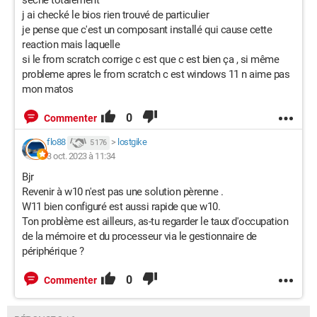
seche totalement
j ai checké le bios rien trouvé de particulier
je pense que c'est un composant installé qui cause cette
reaction mais laquelle
si le from scratch corrige c est que c est bien ça , si même
probleme apres le from scratch c est windows 11 n aime pas
mon matos
0
Commenter
flo88
>
lostgike
5 176
3 oct. 2023 à 11:34
Bjr
Revenir à w10 n'est pas une solution pèrenne .
W11 bien configuré est aussi rapide que w10.
Ton problème est ailleurs, as-tu regarder le taux d'occupation
de la mémoire et du processeur via le gestionnaire de
périphérique ?
0
Commenter