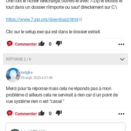
Une fois le fichier téléchargé, ouvres le avec 7-Zip et extrais le
Le probleme est peut etre tout bête mais clairement je vois
tout dans un dossier n’importe ou sauf directement sur C:\
pas
https://www.7-zip.org/download.html
merciiiiii
Windows / Chrome 117.0.0.0
Clic sur le setup.exe qui est dans le dossier extrait.
0
Commenter
RÉPONSE 2 / 6
lostgike
28 sept. 2023 à 01:08
Merci pour ta réponse mais cela ne réponds pas à mon
problème d ailleurs cela ne servirait à rien car d un point de
vue système rien n est "cassé "
0
Commenter