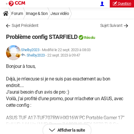
Question
Forum
Image & Son
Jeux vidéo
Sujet Précédent
Sujet Suivant
Problème config STARFIELD
Résolu
Shelby2023
-
Modifié le 22 sept. 2023 à 08:03
Shelby2023
-
22 sept. 2023 à 09:47
Bonjour à tous,
Déjà, je m'excuse si je ne suis pas exactement au bon
endroit....
J'aurai besoin d'un avis de pro :)
Voilà, j'ai profité d'une promo, pour m'acheter un ASUS, avec
cette config :
ASUS TUF A17-TUF707RW-HX016W PC Portable Gamer 17"
Full HD 144 Hz (AMD Ryzen 7-6800HS, RTX 3070 Ti 8 Go
Afficher la suite
TGP 140W, 16 Go RAM DDR5, 1 to PCIe SSD, Windows 11