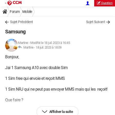
Question
Forum
Mobile
Sujet Précédent
Sujet Suivant
Samsung
Martine
-
Modifié le 18 juil. 2023 à 16:45
Martine -
18 juil. 2023 à 18:09
Bonjour,
Jai 1 Samsung A10 avec double Sim
1 Sim free qui envoie et reçoit MMS
1 Sim NRJ qui ne peut pas envoyer MMS mais qui les reçoit!
Que faire ?
On peut m'aider en me disant que faire pour recevoir MMS
Afficher la suite