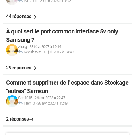
BABETH
-
23 juin 2026 à 09:32
44 réponses
À quoi sert le port common interface 5v only
Samsung ?
zharg
-
23 févr. 2007 à 19:14
Reguletout
-
16 juil. 2017 à 14:49
29 réponses
Comment supprimer de l' espace dans Stockage
"autres" Samsun
Sen1015
-
26 avr. 2023 à 22:47
Pierr10
-
28 avr. 2023 à 15:49
2 réponses