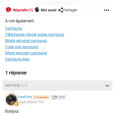
NRJ SVP ?
Répondre (1)
Moi aussi
Partager
Merci
A voir également:
Samsung
Windows / Opera 99.0.0.0
Télécharger clavier arabe samsung
Mode sécurisé samsung
Code puk samsung
Mode recovery samsung
Samsung kies
1 réponse
RÉPONSE 1 / 1
Panth33ra
2 357
Ambassadeur
18 juil. 2023 à 17:01
Bonjour,