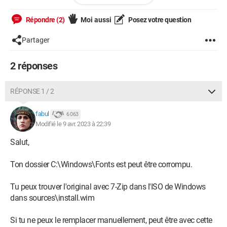
Installé le : ‎28.‎03.‎2023
Build du système d’exploitation : 22621.1485
Répondre (2)
Moi aussi
Posez votre question
Expérience : Windows Feature Experience Pack
1000.22639.1000.0
Partager
Le GPU est une PNY Quadro RTX 5000
2 réponses
Que puis-je faire ?
RÉPONSE 1 / 2
fabul
6 063
Modifié le 9 avr. 2023 à 22:39
Salut,
Ton dossier C:\Windows\Fonts est peut être corrompu.
Tu peux trouver l'original avec 7-Zip dans l'ISO de Windows
dans sources\install.wim
Si tu ne peux le remplacer manuellement, peut être avec cette