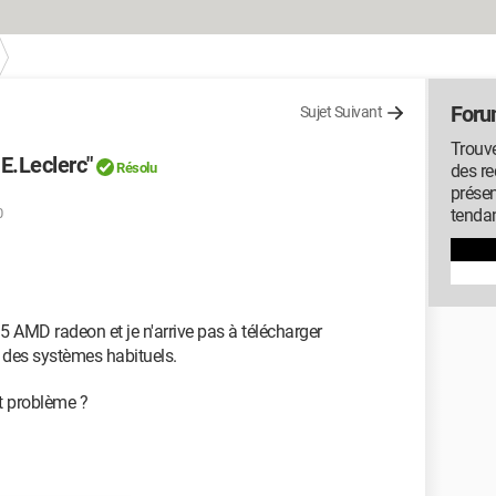
Foru
Sujet Suivant
Trouve
 E.Leclerc"
Résolu
des r
présen
0
tenda
5 AMD radeon et je n'arrive pas à télécharger
n des systèmes habituels.
t problème ?