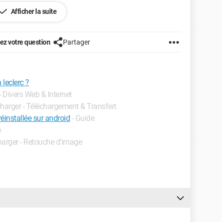
Afficher la suite
z votre question
Partager
leclerc ?
- Divers Web & Internet
charger - Téléchargement & Transfert
installée sur android
- Guide
e
harger - Retouche d'image