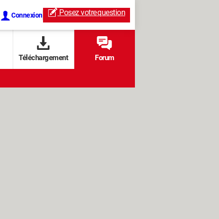
Posez votre
question
Connexion
Téléchargement
Forum