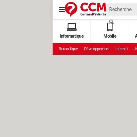
Informatique
Mobile
A
Bureautique
Développement
Internet
Je