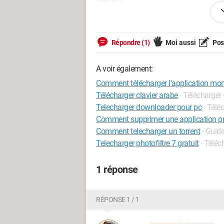
Windows / Opera 95.0.0.0
Répondre (1)
Moi aussi
Pose
Merci pour vos conseils
Cordialement
A voir également:
Comment télécharger l'application mon 
Télécharger clavier arabe
- Télécharger 
Telecharger downloader pour pc
- Télé
Comment supprimer une application pré
Comment telecharger un torrent
- Guid
Telecharger photofiltre 7 gratuit
- Téléc
1 réponse
RÉPONSE 1 / 1