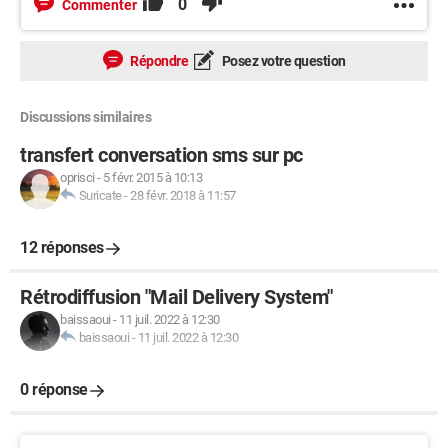
0
Commenter
Répondre
Posez votre question
Discussions similaires
transfert conversation sms sur pc
oprisci
-
5 févr. 2015 à 10:13
Suricate
-
28 févr. 2018 à 11:57
12 réponses
Rétrodiffusion "Mail Delivery System"
baissaoui
-
11 juil. 2022 à 12:30
baissaoui
-
11 juil. 2022 à 12:30
0 réponse