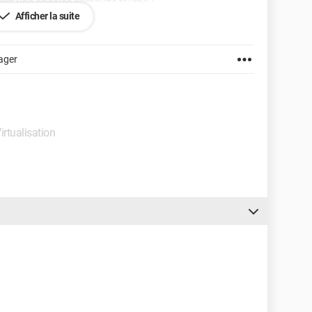
ment une analyse complète tourne )
Afficher la suite
us souhaitant une bonne soirée
ager
irtualisation