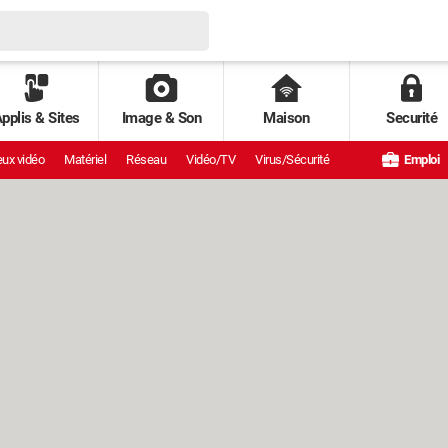
pplis & Sites
Image & Son
Maison
Securité
ux vidéo
Matériel
Réseau
Vidéo/TV
Virus/Sécurité
Emploi