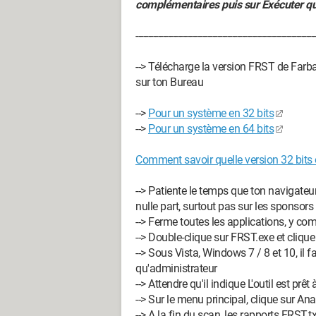
complémentaires puis sur Exécuter 
-------------------------------------------------------------------------
--> Télécharge la version FRST de Farba
sur ton Bureau
-->
Pour un système en 32 bits
-->
Pour un système en 64 bits
Comment savoir quelle version 32 bits 
--> Patiente le temps que ton navigateur
nulle part, surtout pas sur les sponsors
--> Ferme toutes les applications, y co
--> Double-clique sur FRST.exe et clique
--> Sous Vista, Windows 7 / 8 et 10, il fa
qu'administrateur
--> Attendre qu'il indique L'outil est prêt
--> Sur le menu principal, clique sur Ana
--> A la fin du scan, les rapports FRST.t