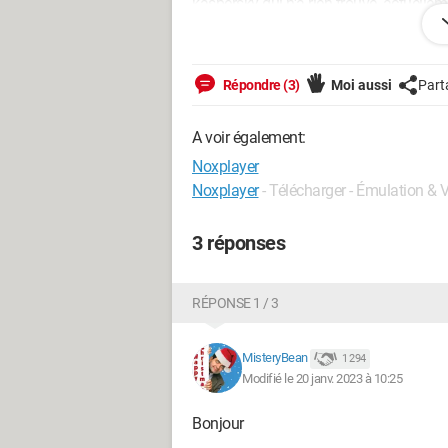
kaspersky qui n'a rien trouvé, actuelle
Merci beaucoup pour votre aide, en vo
Répondre (3)
Moi aussi
Part
Windows / Chrome 109.0.0.0
A voir également:
Noxplayer
Noxplayer
- Télécharger - Émulation & V
3 réponses
RÉPONSE 1 / 3
MisteryBean
1 294
Modifié le 20 janv. 2023 à 10:25
Bonjour