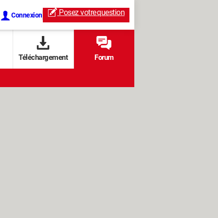
Posez votre
question
Connexion
Téléchargement
Forum