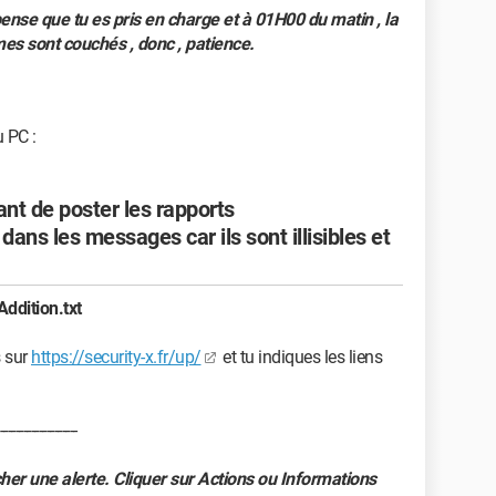
ense que tu es pris en charge et à 01H00 du matin , la
s sont couchés , donc , patience.
 PC :
ant de poster les rapports
ans les messages car ils sont illisibles et
Addition.txt
s sur
https://security-x.fr/up/
et tu indiques les liens
--------------------
her une alerte. Cliquer sur Actions ou Informations