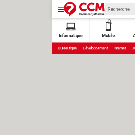
Informatique
Mobile
A
Bureautique
Développement
Internet
Je