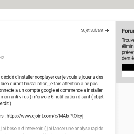
Foru
Sujet Suivant
Trouve
élimin
préven
:42
derniè
 décidé d'installer noxplayer car je voulais jouer a des
ien durant l'installation, je fais attention a ne pas
 connecte a un compte google et commence a installer
on anti virus ) m'envoie 6 notification disant ( objet
erdit )
ons : https://www.cjoint.com/c/MAtxPtOicyj
j'ai besoin d'intervenir. ( j'ai lancer une analyse rapide