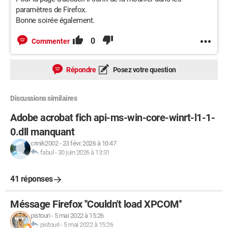
paramètres de Firefox.
Bonne soirée également.
0
Commenter
Répondre
Posez votre question
Discussions similaires
Adobe acrobat fich api-ms-win-core-winrt-l1-1-
0.dll manquant
crinik2002
-
23 févr. 2026 à 10:47
fabul
-
30 juin 2026 à 13:31
41 réponses
Méssage Firefox ''Couldn't load XPCOM''
pistouri
-
5 mai 2022 à 15:26
pistouri
-
5 mai 2022 à 15:26