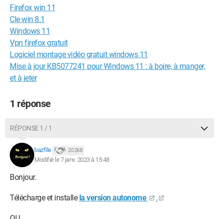
Firefox win 11
Cle win 8.1
Windows 11
Vpn firefox gratuit
Logiciel montage vidéo gratuit windows 11
Mise à jour KB5077241 pour Windows 11 : à boire, à manger,
et à jeter
1 réponse
RÉPONSE 1 / 1
bazfile
20 268
Modifié le 7 janv. 2023 à 15:48
Bonjour.
Télécharge et installe
la version autonome
.
OU