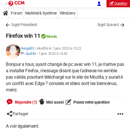
Question
Forum
Matériel & Système
Windows
Sujet Précédent
Sujet Suivant
Firefox win 11
Résolu
Nergal83
-
Modifié le 7 janv. 2023 à 15:22
bazfile
-
7 janv. 2023 à 16:43
Bonjour a tous, ayant changé de pc avec win 11, je n'arrive pas
a installer Firefox, message disant que l'adresse ne semble
pas valide, pourtant téléchargé sur le site de Mozilla, y aurait-il
un conflit avec Edge ? consiels et idées sont les bienvenus,
merci.
Répondre (1)
Moi aussi
Posez votre question
Partager
A voir également: