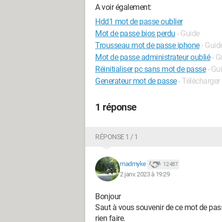
A voir également:
Hdd1 mot de passe oublier
Mot de passe bios perdu
- Guide
Trousseau mot de passe iphone
- Guid
Mot de passe administrateur oublié
- G
Réinitialiser pc sans mot de passe
- Gu
Generateur mot de passe
- Télécharger 
1 réponse
RÉPONSE 1 / 1
madmyke
12 487
2 janv. 2023 à 19:29
Bonjour
Saut à vous souvenir de ce mot de passe
rien faire.