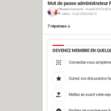
Mot de passe administrateur Fr
Utilisateur anonyme
-
14 août 2015 à 00:2
Marie
-
12 juil. 2020 à 02:19
7 réponses
DEVENEZ MEMBRE EN QUELQU
Connectez-vous simplemen
Suivez vos discussions fa
Mettez en avant votre exp
Profitez de nombreuses fo