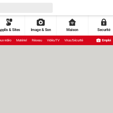
pplis & Sites
Image & Son
Maison
Securité
ux vidéo
Matériel
Réseau
Vidéo/TV
Virus/Sécurité
Emploi