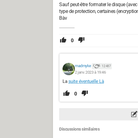
Sauf peut-être formater le disque (avec
type de protection, certaines (encrypt
Bàv
0
madmyke
12 487
2 janv. 2023 à 19:46
La
suite éventuelle Là
0
Discussions similaires