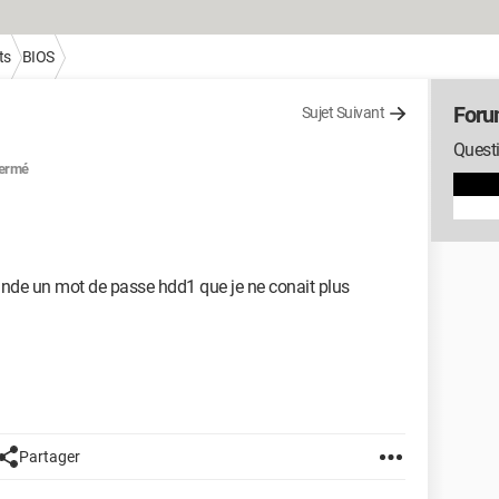
ts
BIOS
Foru
Sujet Suivant
Questi
ermé
nde un mot de passe hdd1 que je ne conait plus
Partager