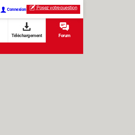
Posez votre
question
Connexion
Téléchargement
Forum