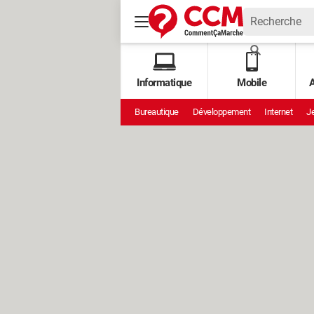
Informatique
Mobile
A
Bureautique
Développement
Internet
Je