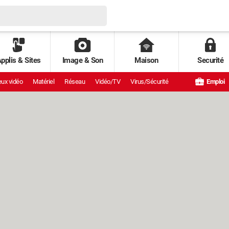
pplis & Sites
Image & Son
Maison
Securité
ux vidéo
Matériel
Réseau
Vidéo/TV
Virus/Sécurité
Emploi