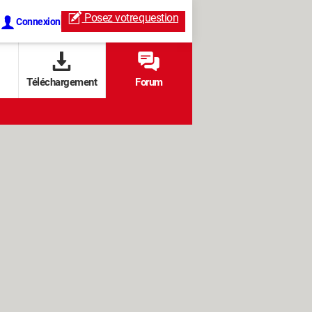
Posez votre
question
Connexion
Téléchargement
Forum