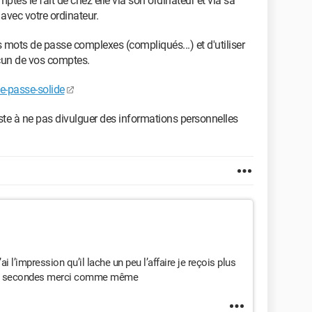
ptes le fait de chez elle via son ordinateur et via sa
avec votre ordinateur.
s mots de passe complexes (compliqués...) et d'utiliser
acun de vos comptes.
de-passe-solide
iste à ne pas divulguer des informations personnelles
j’ai l’impression qu’il lache un peu l’affaire je reçois plus
ue 2 secondes merci comme même