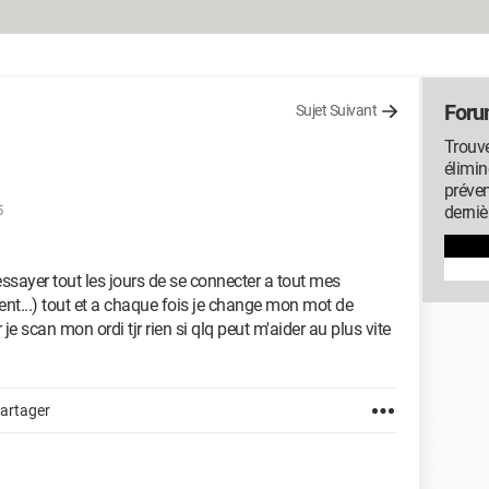
Foru
Sujet Suivant
Trouve
élimin
préven
5
derniè
essayer tout les jours de se connecter a tout mes
lient...) tout et a chaque fois je change mon mot de
e scan mon ordi tjr rien si qlq peut m'aider au plus vite
artager