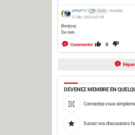
MPMP10
>
Rushifa
19 059
27 déc. 2022 à 07:59
Bonjour,
De rien.
0
Commenter
Répon
DEVENEZ MEMBRE EN QUELQU
Connectez-vous simplemen
Suivez vos discussions fa