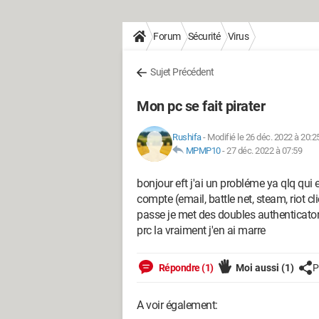
Forum
Sécurité
Virus
Sujet Précédent
Mon pc se fait pirater
Rushifa
-
Modifié le 26 déc. 2022 à 20:2
MPMP10
-
27 déc. 2022 à 07:59
bonjour eft j'ai un probléme ya qlq qui 
compte (email, battle net, steam, riot c
passe je met des doubles authenticator j
prc la vraiment j'en ai marre
Répondre (1)
Moi aussi
(1)
P
A voir également: