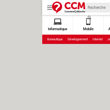
Informatique
Mobile
A
Bureautique
Développement
Internet
Je