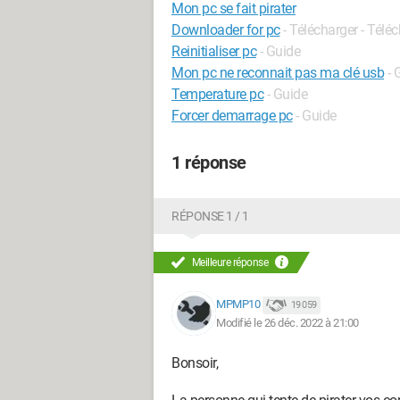
Mon pc se fait pirater
Downloader for pc
- Télécharger - Tél
Reinitialiser pc
- Guide
Mon pc ne reconnait pas ma clé usb
- 
Temperature pc
- Guide
Forcer demarrage pc
- Guide
1 réponse
RÉPONSE 1 / 1
Meilleure réponse
MPMP10
19 059
Modifié le 26 déc. 2022 à 21:00
Bonsoir,