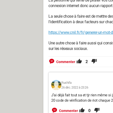
La personne qui tente de pirater vos com
connexion internet donc aucun rapport 
La seule chose à faire est de mettre de
l'identification à deux facteurs sur ch
https://www.cnil.fr/fr/generer-un-mot-
Une autre chose à faire aussi qui cons
sur les réseaux sociaux.
2
Commenter
Rushifa
26 déc. 2022 à 23:26
J’ai déjà fait tout sa et tjr rien même si 
20 code de vérification de riot chaq
0
Commenter