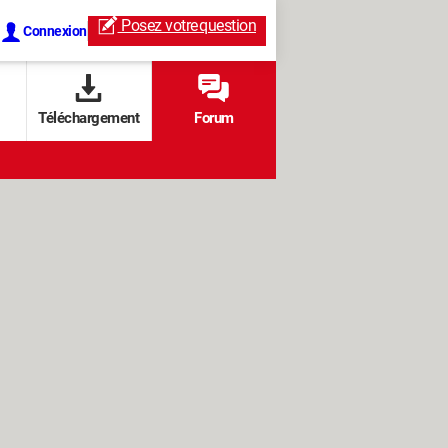
Posez votre
question
Connexion
Téléchargement
Forum