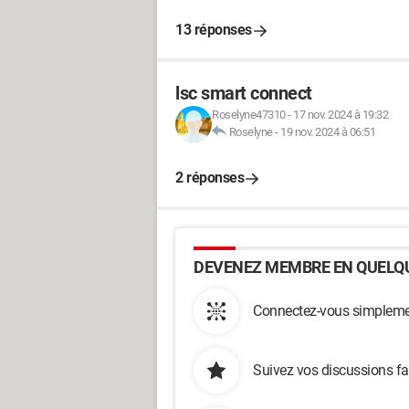
13 réponses
lsc smart connect
Roselyne47310
-
17 nov. 2024 à 19:32
Roselyne
-
19 nov. 2024 à 06:51
2 réponses
DEVENEZ MEMBRE EN QUELQU
Connectez-vous simplemen
Suivez vos discussions fa