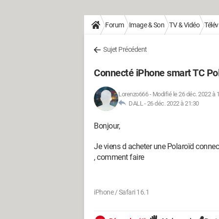
Forum
Image & Son
TV & Vidéo
Télév
Sujet Précédent
Connecté iPhone smart TC Pol
Lorenzo666
-
Modifié le 26 déc. 2022 à 
DALL -
26 déc. 2022 à 21:30
Bonjour,
Je viens d acheter une Polaroïd connec
, comment faire
iPhone / Safari 16.1