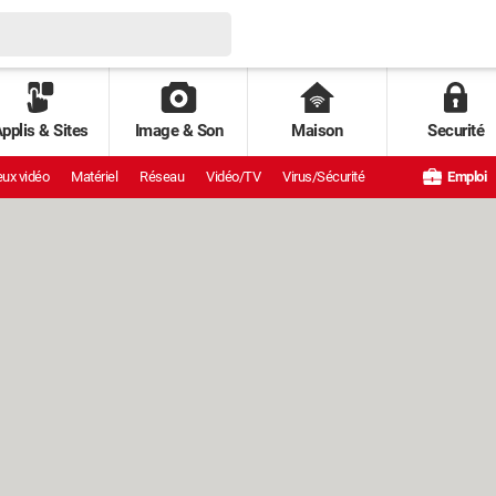
pplis & Sites
Image & Son
Maison
Securité
ux vidéo
Matériel
Réseau
Vidéo/TV
Virus/Sécurité
Emploi