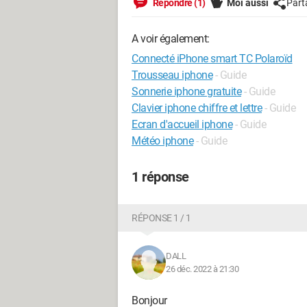
Répondre (1)
Moi aussi
Part
A voir également:
Connecté iPhone smart TC Polaroïd
Trousseau iphone
- Guide
Sonnerie iphone gratuite
- Guide
Clavier iphone chiffre et lettre
- Guide
Ecran d'accueil iphone
- Guide
Météo iphone
- Guide
1 réponse
RÉPONSE 1 / 1
DALL
26 déc. 2022 à 21:30
Bonjour