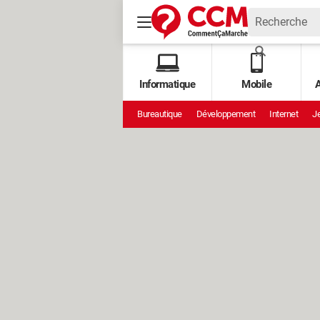
Informatique
Mobile
A
Bureautique
Développement
Internet
Je