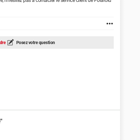
 n'hésitez pas à contacter le service client de Polaroid
dre
Posez votre question
"