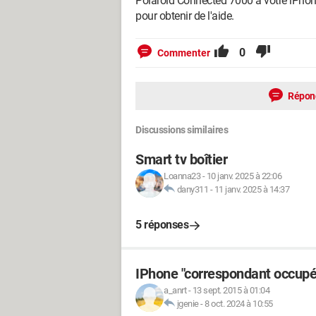
Polaroid Connected 7000 à votre iPhone,
pour obtenir de l'aide.
0
Commenter
Répon
Discussions similaires
Smart tv boîtier
Loanna23
-
10 janv. 2025 à 22:06
dany311
-
11 janv. 2025 à 14:37
5 réponses
IPhone "correspondant occupé
a_anrt
-
13 sept. 2015 à 01:04
jgenie
-
8 oct. 2024 à 10:55