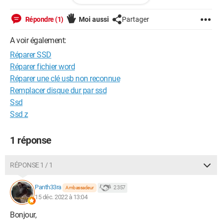
r, ils s’habitueront.” René Char
Répondre (1)
Moi aussi
Partager
A voir également:
Réparer SSD
Réparer fichier word
Réparer une clé usb non reconnue
Remplacer disque dur par ssd
Ssd
Ssd z
1 réponse
RÉPONSE 1 / 1
Panth33ra
2 357
Ambassadeur
15 déc. 2022 à 13:04
Bonjour,