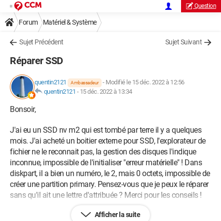
Question
Forum
Matériel & Système
Sujet Précédent
Sujet Suivant
Réparer SSD
quentin2121
-
Modifié le 15 déc. 2022 à 12:56
Ambassadeur
quentin2121
-
15 déc. 2022 à 13:34
Bonsoir,
J'ai eu un SSD nv m2 qui est tombé par terre il y a quelques
mois. J'ai acheté un boitier externe pour SSD, l'explorateur de
fichier ne le reconnait pas, la gestion des disques l'indique
inconnue, impossible de l'initialiser "erreur matérielle" ! Dans
diskpart, il a bien un numéro, le 2, mais 0 octets, impossible de
créer une partition primary. Pensez-vous que je peux le réparer
sans qu'il ait une lettre d'attribuée ? Merci pour les conseils !
Afficher la suite
“Impose ta chance, serre ton bonheur et va vers ton risque. A te regarde