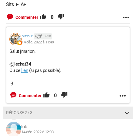
Slts ► A+
0
Commenter
pistouri
8 730
14 déc. 2022 à 11:49
Salut jmarion,
@jlechat34
Ou ce
lien
(si pas possible).
:-)
0
Commenter
RÉPONSE 2 / 3
kirk
14 déc. 2022 à 12:03